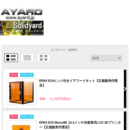
1 / 1ページ
（全5件）
NEW
PICK UP
EPAX E10ヒンジ付きドアフードキット【正規販売代理
店】
価格： 21,200円(税込)
NEW
PICK UP
EPAX E10 Mono8K 10.1インチ光造形式LCD 3Dプリンタ
ー【正規販売代理店】