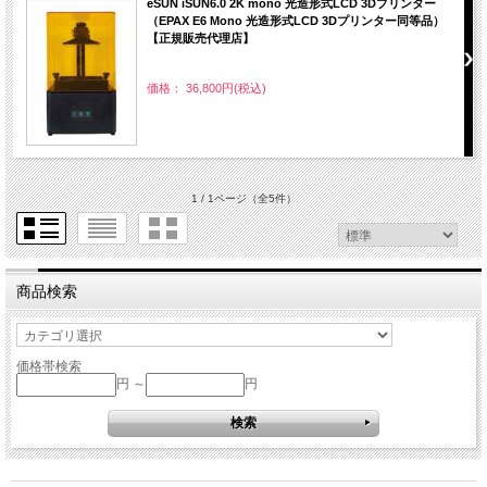
eSUN iSUN6.0 2K mono 光造形式LCD 3Dプリンター
（EPAX E6 Mono 光造形式LCD 3Dプリンター同等品）
【正規販売代理店】
価格： 36,800円(税込)
1 / 1ページ
（全5件）
商品検索
価格帯検索
円 ～
円