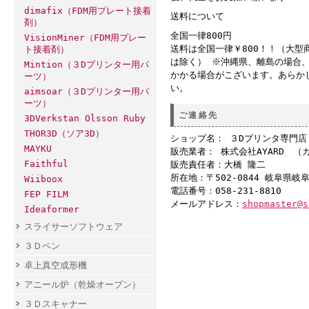
dimafix（FDM用プレート接着
送料について
剤）
全国一律800円
VisionMiner（FDM用プレー
送料は全国一律￥800！！（大型
ト接着剤）
は除く） ※沖縄県、離島の場合
Mintion（３Dプリンター用パ
かかる場合がこざいます。あらか
ーツ）
い。
aimsoar（３Dプリンター用パ
ーツ）
ご連絡先
3DVerkstan Olsson Ruby
THOR3D（ソア3D）
ショップ名： ３Dプリンタ専門
MAYKU
販売業者： 株式会社AYARD （
Faithful
販売責任者：大橋 隆二
所在地：〒502-0844 岐阜県岐
Wiiboox
電話番号：058-231-8810
FEP FILM
メールアドレス：
shopmaster@s
Ideaformer
スライサーソフトウェア
３Ｄペン
卓上真空成形機
アニール炉（乾燥オーブン）
３Ｄスキャナー