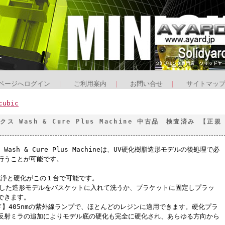
ページへログイン
｜
ご利用案内
｜
お問い合せ
｜
サイトマッ
cubic
クス Wash & Cure Plus Machine 中古品 検査済み 【正規
 Wash & Cure Plus Machineは、UV硬化樹脂造形モデルの後処理で必
行うことが可能です。
洗浄と硬化がこの１台で可能です。
外した造形モデルをバスケットに入れて洗うか、ブラケットに固定しプラッ
できます。
ード】405nmの紫外線ランプで、ほとんどのレジンに適用できます。硬化プラ
反射ミラの追加によりモデル底の硬化も完全に硬化され、あらゆる方向から