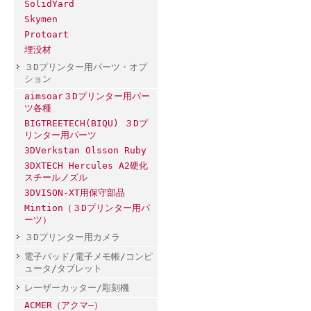
SolidYard
Skymen
Protoart
埋没材
３Dプリンター用パーツ・オプ
ション
aimsoar３Dプリンター用パー
ツ各種
BIGTREETECH(BIQU) ３Dプ
リンター用パーツ
3DVerkstan Olsson Ruby
3DXTECH Hercules A2硬化
スチールノズル
3DVISON-XT用保守部品
Mintion（３Dプリンター用パ
ーツ）
３Dプリンター用カメラ
電子パッド/電子メモ帳/コンピ
ュータ/タブレット
レーザーカッター/彫刻機
ACMER（アクマ―）