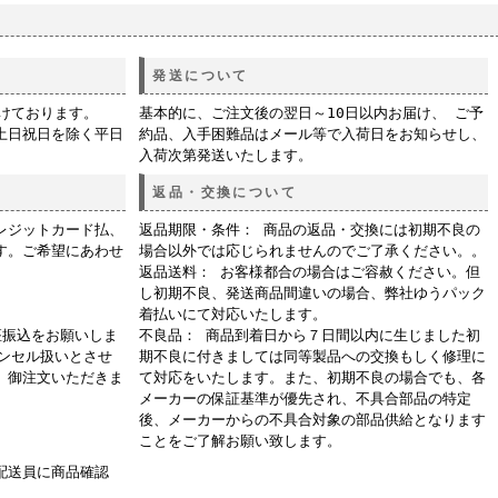
発送について
付けております。
基本的に、ご注文後の翌日～10日以内お届け、 ご予
土日祝日を除く平日
約品、入手困難品はメール等で入荷日をお知らせし、
入荷次第発送いたします。
返品・交換について
レジットカード払、
返品期限・条件： 商品の返品・交換には初期不良の
す。ご希望にあわせ
場合以外では応じられませんのでご了承ください。。
返品送料： お客様都合の場合はご容赦ください。但
し初期不良、発送商品間違いの場合、弊社ゆうパック
着払いにて対応いたします。
座振込をお願いしま
不良品： 商品到着日から７日間以内に生じました初
ャンセル扱いとさせ
期不良に付きましては同等製品への交換もしく修理に
、御注文いただきま
て対応をいたします。また、初期不良の場合でも、各
メーカーの保証基準が優先され、不具合部品の特定
後、メーカーからの不具合対象の部品供給となります
ことをご了解お願い致します。
配送員に商品確認