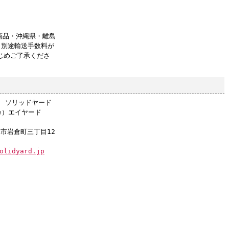
商品・沖縄県・離島
、別途輸送手数料が
じめご了承くださ
店 ソリッドヤード
カ）エイヤード
阜市岩倉町三丁目12
olidyard.jp