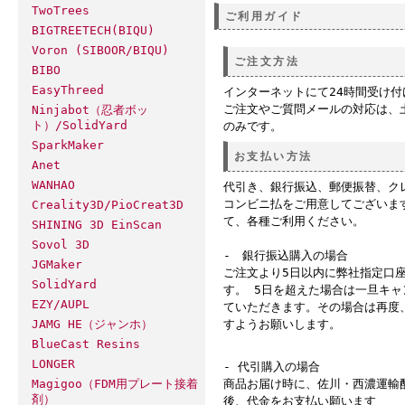
TwoTrees
ご利用ガイド
BIGTREETECH(BIQU)
Voron (SIBOOR/BIQU)
ご注文方法
BIBO
EasyThreed
インターネットにて24時間受け
ご注文やご質問メールの対応は、
Ninjabot（忍者ボッ
ト）/SolidYard
のみです。
SparkMaker
お支払い方法
Anet
WANHAO
代引き、銀行振込、郵便振替、ク
コンビニ払をご用意してございま
Creality3D/PioCreat3D
て、各種ご利用ください。
SHINING 3D EinScan
Sovol 3D
- 銀行振込購入の場合
JGMaker
ご注文より5日以内に弊社指定口
SolidYard
す。 5日を超えた場合は一旦キ
EZY/AUPL
ていただきます。その場合は再度
JAMG HE（ジャンホ）
すようお願いします。
BlueCast Resins
LONGER
- 代引購入の場合
Magigoo（FDM用プレート接着
商品お届け時に、佐川・西濃運輸
剤）
後、代金をお支払い願います