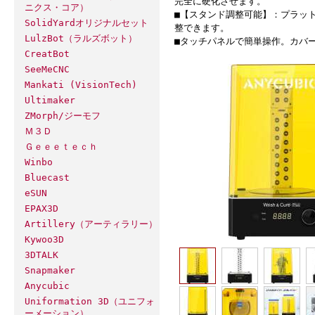
完全に硬化させます。
ニクス・コア）
■【スタンド調整可能】：プラッ
SolidYardオリジナルセット
整できます。
LulzBot（ラルズボット）
■タッチパネルで簡単操作。カバ
CreatBot
SeeMeCNC
Mankati (VisionTech)
Ultimaker
ZMorph/ジーモフ
Ｍ３Ｄ
Ｇｅｅｅｔｅｃｈ
Winbo
Bluecast
eSUN
EPAX3D
Artillery（アーティラリー）
Kywoo3D
3DTALK
Snapmaker
Anycubic
Uniformation 3D（ユニフォ
ーメーション）