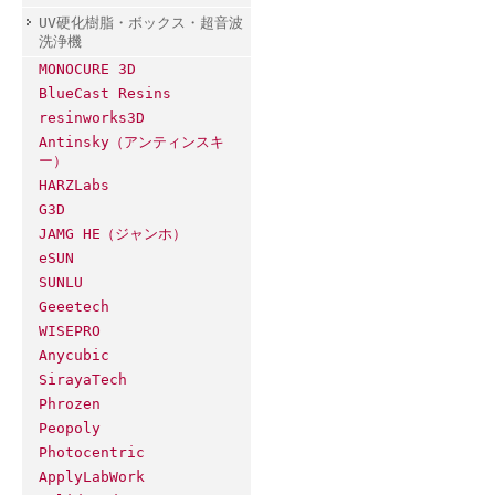
UV硬化樹脂・ボックス・超音波
洗浄機
MONOCURE 3D
BlueCast Resins
resinworks3D
Antinsky（アンティンスキ
ー）
HARZLabs
G3D
JAMG HE（ジャンホ）
eSUN
SUNLU
Geeetech
WISEPRO
Anycubic
SirayaTech
Phrozen
Peopoly
Photocentric
ApplyLabWork