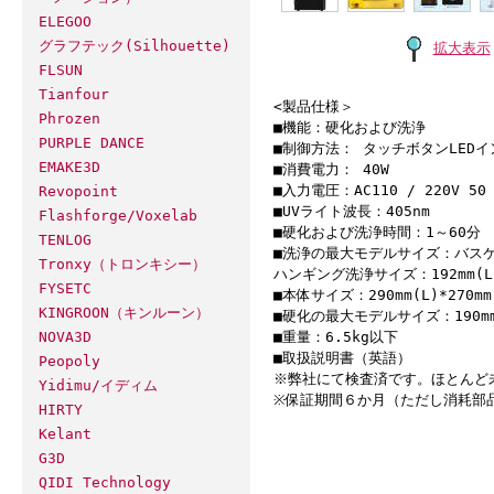
ELEGOO
グラフテック(Silhouette)
拡大表示
FLSUN
Tianfour
<製品仕様＞
Phrozen
■機能：硬化および洗浄
PURPLE DANCE
■制御方法： タッチボタンLED
EMAKE3D
■消費電力： 40W
■入力電圧：AC110 / 220V 50 
Revopoint
■UVライト波長：405nm
Flashforge/Voxelab
■硬化および洗浄時間：1～60分
TENLOG
■洗浄の最大モデルサイズ：バスケット洗
Tronxy（トロンキシー）
ハンギング洗浄サイズ：192mm(L)*1
FYSETC
■本体サイズ：290mm(L)*270mm(
KINGROON（キンルーン）
■硬化の最大モデルサイズ：190mm(D
■重量：6.5kg以下
NOVA3D
■取扱説明書（英語）
Peopoly
※弊社にて検査済です。ほとんど
Yidimu/イディム
※保証期間６か月（ただし消耗部
HIRTY
Kelant
G3D
QIDI Technology