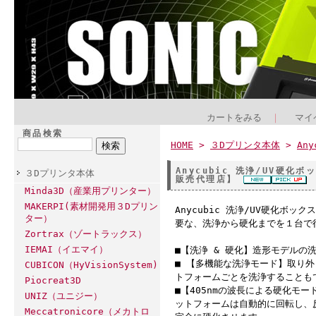
カートをみる
｜
マイ
商品検索
HOME
>
３Dプリンタ本体
>
Any
Anycubic 洗浄/UV硬化ボッ
３Dプリンタ本体
販売代理店】
Minda3D（産業用プリンター）
MAKERPI(素材開発用３Dプリン
Anycubic 洗浄/UV硬化ボックス
ター）
要な、洗浄から硬化までを１台で
Zortrax（ゾートラックス）
IEMAI（イエマイ）
■【洗浄 & 硬化】造形モデルの
■ 【多機能な洗浄モード】取り
CUBICON（HyVisionSystem)
トフォームごとを洗浄することも
Piocreat3D
■【405nmの波長による硬化モ
UNIZ（ユニジー）
ットフォームは自動的に回転し、
Meccatronicore（メカトロ