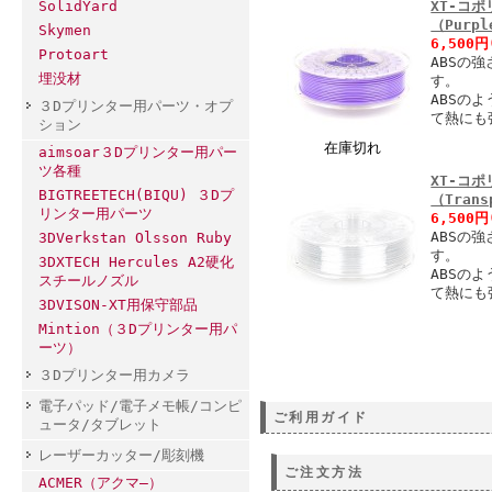
SolidYard
XT-コポ
（Purpl
Skymen
6,500
Protoart
ABSの
埋没材
す。
ABSの
３Dプリンター用パーツ・オプ
て熱にも
ション
在庫切れ
aimsoar３Dプリンター用パー
ツ各種
XT-コポ
BIGTREETECH(BIQU) ３Dプ
（Trans
リンター用パーツ
6,500
ABSの
3DVerkstan Olsson Ruby
す。
3DXTECH Hercules A2硬化
ABSの
スチールノズル
て熱にも
3DVISON-XT用保守部品
Mintion（３Dプリンター用パ
ーツ）
３Dプリンター用カメラ
電子パッド/電子メモ帳/コンピ
ご利用ガイド
ュータ/タブレット
レーザーカッター/彫刻機
ご注文方法
ACMER（アクマ―）