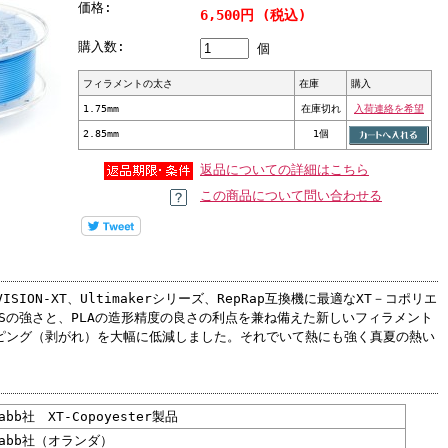
価格:
6,500円 (税込)
購入数:
個
フィラメントの太さ
在庫
購入
1.75mm
在庫切れ
入荷連絡を希望
2.85mm
1個
返品についての詳細はこちら
この商品について問い合わせる
ION-XT、Ultimakerシリーズ、RepRap互換機に最適なXT－コポリエ
Sの強さと、PLAの造形精度の良さの利点を兼ね備えた新しいフィラメント
ッピング（剥がれ）を大幅に低減しました。それでいて熱にも強く真夏の熱い
Fabb社 XT-Copoyester製品
rfabb社（オランダ）