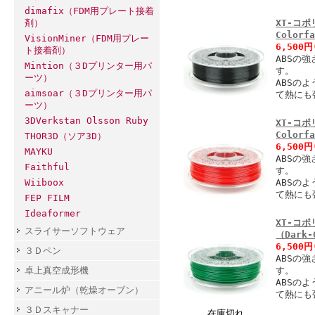
dimafix（FDM用プレート接着
剤）
XT-コポ
Colorf
VisionMiner（FDM用プレー
6,500
ト接着剤）
ABSの
Mintion（３Dプリンター用パ
す。
ーツ）
ABSの
aimsoar（３Dプリンター用パ
て熱にも
ーツ）
3DVerkstan Olsson Ruby
XT-コポ
Colorf
THOR3D（ソア3D）
6,500
MAYKU
ABSの
Faithful
す。
Wiiboox
ABSの
て熱にも
FEP FILM
Ideaformer
XT-コポ
スライサーソフトウェア
（Dark-
6,500
３Ｄペン
ABSの
卓上真空成形機
す。
ABSの
アニール炉（乾燥オーブン）
て熱にも
３Ｄスキャナー
在庫切れ