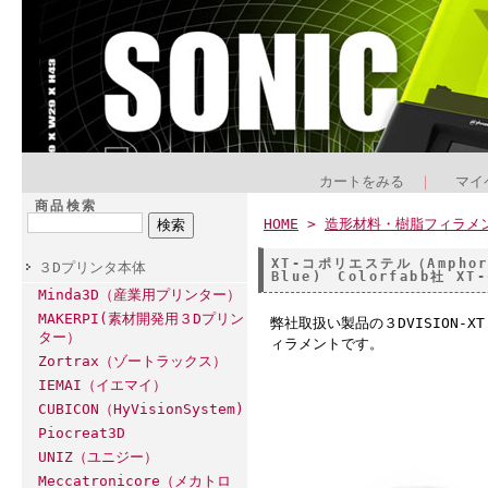
カートをみる
｜
マイ
商品検索
HOME
>
造形材料・樹脂フィラメ
XT-コポリエステル（Ampho
３Dプリンタ本体
Blue) Colorfabb社 XT-
Minda3D（産業用プリンター）
MAKERPI(素材開発用３Dプリン
弊社取扱い製品の３DVISION-X
ター）
ィラメントです。
Zortrax（ゾートラックス）
IEMAI（イエマイ）
CUBICON（HyVisionSystem)
Piocreat3D
UNIZ（ユニジー）
Meccatronicore（メカトロ