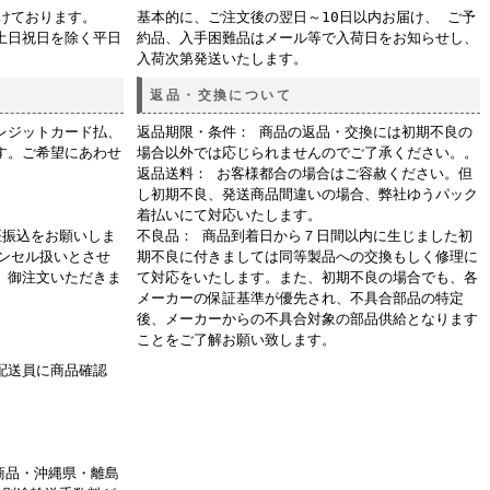
付けております。
基本的に、ご注文後の翌日～10日以内お届け、 ご予
土日祝日を除く平日
約品、入手困難品はメール等で入荷日をお知らせし、
入荷次第発送いたします。
返品・交換について
レジットカード払、
返品期限・条件： 商品の返品・交換には初期不良の
す。ご希望にあわせ
場合以外では応じられませんのでご了承ください。。
返品送料： お客様都合の場合はご容赦ください。但
し初期不良、発送商品間違いの場合、弊社ゆうパック
着払いにて対応いたします。
座振込をお願いしま
不良品： 商品到着日から７日間以内に生じました初
ャンセル扱いとさせ
期不良に付きましては同等製品への交換もしく修理に
、御注文いただきま
て対応をいたします。また、初期不良の場合でも、各
メーカーの保証基準が優先され、不具合部品の特定
後、メーカーからの不具合対象の部品供給となります
ことをご了解お願い致します。
配送員に商品確認
商品・沖縄県・離島