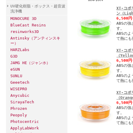
UV硬化樹脂・ボックス・超音波
XT-コポ
洗浄機
ン（Ligh
6,500
MONOCURE 3D
ABSの
BlueCast Resins
す。
resinworks3D
ABSの
Antinsky（アンティンスキ
て熱にも
ー）
HARZLabs
XT-コポ
（Yello
G3D
6,500
JAMG HE（ジャンホ）
ABSの
eSUN
す。
ABSの
SUNLU
て熱にも
Geeetech
WISEPRO
XT-コポ
Anycubic
（Orang
SirayaTech
6,500
ABSの
Phrozen
す。
Peopoly
ABSの
Photocentric
て熱にも
ApplyLabWork