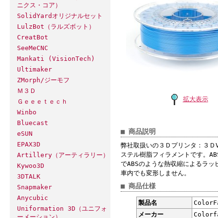
ニクス・コア）
SolidYardオリジナルセット
LulzBot（ラルズボット）
CreatBot
SeeMeCNC
Mankati (VisionTech)
Ultimaker
ZMorph/ジーモフ
Ｍ３Ｄ
拡大表示
Ｇｅｅｅｔｅｃｈ
Winbo
Bluecast
■ 商品説明
eSUN
EPAX3D
弊社取扱いの３Ｄプリンタ：３ＤVIS
ステル樹脂フィラメントです。AB
Artillery（アーティラリー）
でABSのような熱収縮によるラ
Kywoo3D
車内でも変形しません。
3DTALK
■ 商品仕様
Snapmaker
Anycubic
製品名
Color
Uniformation 3D（ユニフォ
メーカー
Colo
ーメーション）