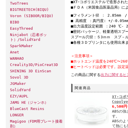
■XTｰコポリエステルで造形され
TwoTrees
■ＦＤＡ（米国食品医薬品局）に
BIGTREETECH(BIQU)
■フィラメント径 ： 2.85mm /
Voron (SIBOOR/BIQU)
■ 高精度 ：真円度: +/-0.05m
BIBO
■出力温度設定範囲 ：240 ℃- 2
EasyThreed
■密封パッケージ、軽量透明スプ
Ninjabot（忍者ボッ
スプール穴径：５3ｍｍ スプ－ル最
ト）/SolidYard
■各種３Ｄプリンタにも使用出来ます
SparkMaker
Anet
＜注意事項＞
WANHAO
■ホットエンド温度を240℃〜2
Creality3D/PioCreat3D
■ヒートベッドは必要です。設定温
SHINING 3D EinScan
この商品に関する
出力に関するヒ
Sovol 3D
JGMaker
関連商品
SolidYard
EZY/AUPL
XT-コポ
Copoly
JAMG HE（ジャンホ）
6,500
BlueCast Resins
ABSの
LONGER
す。
ABSの
Magigoo（FDM用プレート接着
て熱にも
剤）