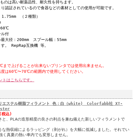
たものは高い耐薬品性、耐久性を持ちます。
より認証されているので食器などの素材としての使用が可能です。
 1.75mm （２種類）
m
60℃
ール付
大径：200mm スプール幅：55mm
。 RepRap互換機 等。
60℃まで上げることが出来ないプリンタでは使用出来ません。
度は60℃〜70℃の範囲内で使用してください。
ントはこちらです。
リエステル樹脂フィラメント 色：白（white) Colorfabb社 XT-
ester
円(税込)
強さと、PLAの造形精度の良さの利点を兼ね備えた新しいフィラメントで
ような熱収縮によるラッピング（剥がれ）を大幅に低減しました。それでい
強く真夏の熱い車内でも変形しません。