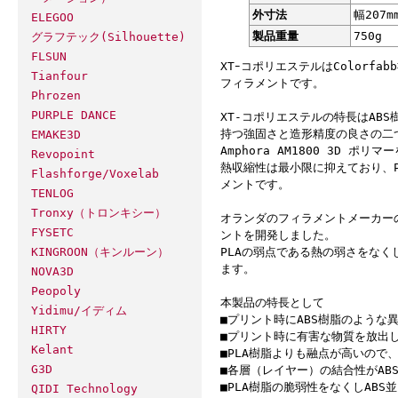
外寸法
幅207m
ELEGOO
製品重量
750g
グラフテック(Silhouette)
FLSUN
XTｰコポリエステルはColor
Tianfour
フィラメントです。
Phrozen
PURPLE DANCE
XT-コポリエステルの特長はAB
持つ強固さと造形精度の良さの二
EMAKE3D
Amphora AM1800 3D 
Revopoint
熱収縮性は最小限に抑えており、
Flashforge/Voxelab
メントです。
TENLOG
Tronxy（トロンキシー）
オランダのフィラメントメーカーのC
FYSETC
ントを開発しました。
KINGROON（キンルーン）
PLAの弱点である熱の弱さをなく
ます。
NOVA3D
Peopoly
本製品の特長として
Yidimu/イディム
■プリント時にABS樹脂のような
HIRTY
■プリント時に有害な物質を放出
Kelant
■PLA樹脂よりも融点が高いので
G3D
■各層（レイヤー）の結合性がAB
■PLA樹脂の脆弱性をなくしAB
QIDI Technology