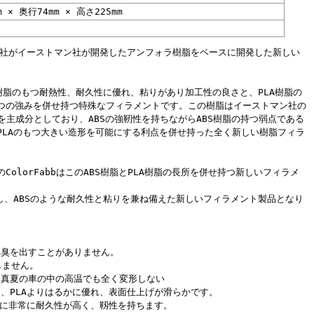
m × 奥行74mm × 高さ225mm
fabb社がイーストマン社が開発したアンフォラ樹脂をベースに開発した新しい
S樹脂のもつ耐熱性、耐久性に優れ、粘りがあり加工性の良さと、PLA樹脂の
つの強みを併せ持つ特殊なフィラメントです。この樹脂はイーストマン社の
ポリマーを主成分としており、ABSの強靭性を持ちながらABS樹脂の持つ弱点である
PLAのもつ大きい造形を可能にする利点を併せ持った全く新しい樹脂フィラ
olorFabbはこのABS樹脂とPLA樹脂の長所を併せ持つ新しいフィラメ
し、ABSのような耐久性と粘りを兼ね備えた新しいフィラメント製品となり
異臭を出すことがありません。
しません。
、真夏の車の中の高温でも全く変形しない
S、PLAよりはるかに優れ、表面仕上げが滑らかです。
S並に非常に耐久性が高く、靱性を持ちます。