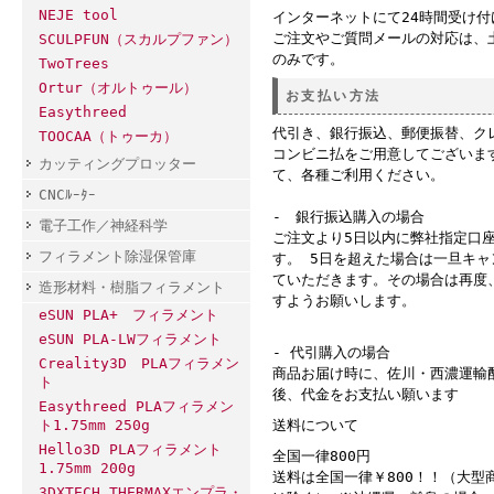
NEJE tool
インターネットにて24時間受け
ご注文やご質問メールの対応は、
SCULPFUN（スカルプファン）
のみです。
TwoTrees
Ortur（オルトゥール）
お支払い方法
Easythreed
代引き、銀行振込、郵便振替、ク
TOOCAA（トゥーカ）
コンビニ払をご用意してございま
カッティングプロッター
て、各種ご利用ください。
CNCﾙｰﾀｰ
- 銀行振込購入の場合
電子工作／神経科学
ご注文より5日以内に弊社指定口
フィラメント除湿保管庫
す。 5日を超えた場合は一旦キ
ていただきます。その場合は再度
造形材料・樹脂フィラメント
すようお願いします。
eSUN PLA+ フィラメント
eSUN PLA-LWフィラメント
- 代引購入の場合
Creality3D PLAフィラメン
商品お届け時に、佐川・西濃運輸
ト
後、代金をお支払い願います
Easythreed PLAフィラメン
ト1.75mm 250g
送料について
Hello3D PLAフィラメント
全国一律800円
1.75mm 200g
送料は全国一律￥800！！（大型
3DXTECH THERMAXエンプラ・