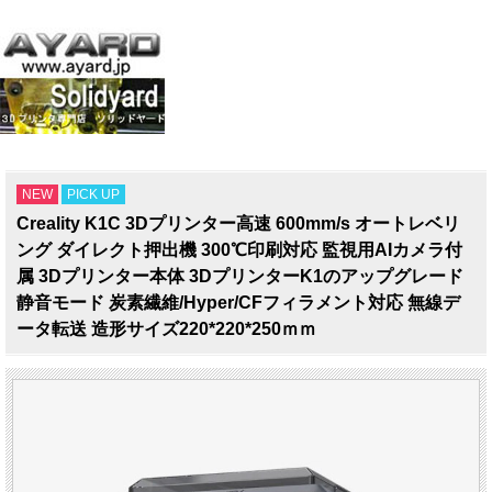
NEW
PICK UP
Creality K1C 3Dプリンター高速 600mm/s オートレベリ
ング ダイレクト押出機 300℃印刷対応 監視用AIカメラ付
属 3Dプリンター本体 3DプリンターK1のアップグレード
静音モード 炭素繊維/Hyper/CFフィラメント対応 無線デ
ータ転送 造形サイズ220*220*250ｍｍ