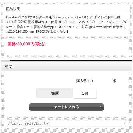
商品説明
Creality K1C 3Dプリンター高速 600mm/s オートレベリング ダイレクト押出機
300℃印刷対応 監視用AIカメラ付属 3Dプリンター本体 3DプリンターK1のアップグ
レード 静音モード 炭素繊維/Hyper/CFフィラメント対応 無線データ転送 造形サイ
ズ220*220*250ｍｍ【PSE認証＆日本語UI】
価格:
80,000円
(税込)
注文
購入数：
個
在庫
1個
返品についての詳細はこちら