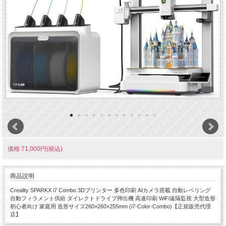
価格:71,000円(税込)
商品説明
Creality SPARKX i7 Combo 3Dプリンター 多色印刷 AIカメラ搭載 自動レベリング
自動フィラメント供給 ダイレクトドライブ押出機 高速印刷 WiFi遠隔監視 大型造形
初心者向け 家庭用 造形サイズ260×260×255mm (i7-Color-Combo)【正規販売代理
店】