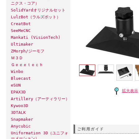
ニクス・コア）
SolidYardオリジナルセット
LulzBot（ラルズボット）
CreatBot
SeeMeCNC
Mankati (VisionTech)
Ultimaker
ZMorph/ジーモフ
Ｍ３Ｄ
Ｇｅｅｅｔｅｃｈ
Winbo
Bluecast
eSUN
拡大表示
EPAX3D
Artillery（アーティラリー）
Kywoo3D
3DTALK
Snapmaker
Anycubic
ご利用ガイド
Uniformation 3D（ユニフォ
ーメーション）