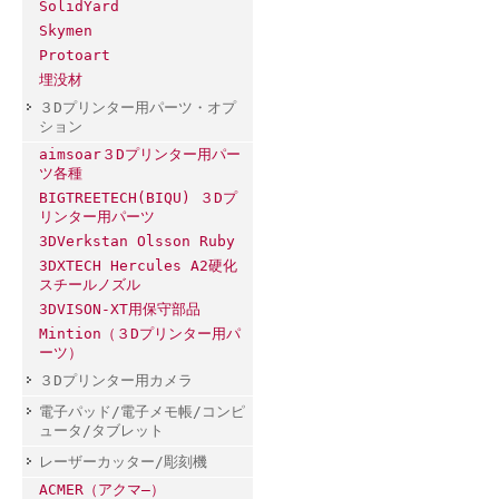
SolidYard
Skymen
Protoart
埋没材
３Dプリンター用パーツ・オプ
ション
aimsoar３Dプリンター用パー
ツ各種
BIGTREETECH(BIQU) ３Dプ
リンター用パーツ
3DVerkstan Olsson Ruby
3DXTECH Hercules A2硬化
スチールノズル
3DVISON-XT用保守部品
Mintion（３Dプリンター用パ
ーツ）
３Dプリンター用カメラ
電子パッド/電子メモ帳/コンピ
ュータ/タブレット
レーザーカッター/彫刻機
ACMER（アクマ―）