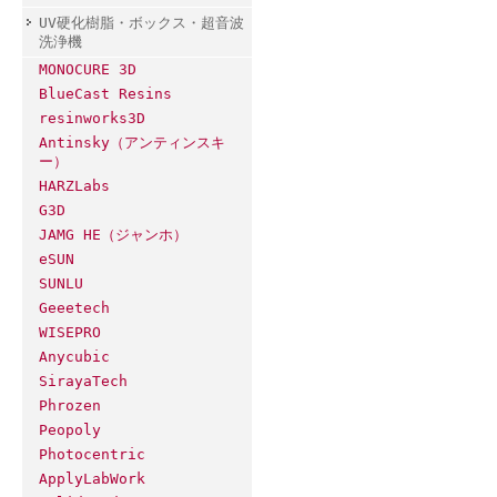
UV硬化樹脂・ボックス・超音波
洗浄機
MONOCURE 3D
BlueCast Resins
resinworks3D
Antinsky（アンティンスキ
ー）
HARZLabs
G3D
JAMG HE（ジャンホ）
eSUN
SUNLU
Geeetech
WISEPRO
Anycubic
SirayaTech
Phrozen
Peopoly
Photocentric
ApplyLabWork