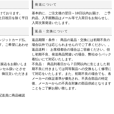
発送について
付けております。
基本的に、ご注文後の翌日～10日以内お届け、 ご予
土日祝日を除く平日
約品、入手困難品はメール等で入荷日をお知らせし、
入荷次第発送いたします。
返品・交換について
レジットカード払、
返品期限・条件： 商品の返品・交換には初期不良の
す。ご希望にあわせ
場合以外では応じられませんのでご了承ください。。
返品送料： お客様都合の場合はご容赦ください。但
し初期不良、発送商品間違いの場合、弊社ゆうパック
着払いにて対応いたします。
座振込をお願いしま
不良品： 商品到着日から７日間以内に生じました初
ャンセル扱いとさせ
期不良に付きましては同等製品への交換もしく修理に
、御注文いただきま
て対応をいたします。また、初期不良の場合でも、各
メーカーの保証基準が優先され、不具合部品の特定
後、メーカーからの不具合対象の部品供給となります
ことをご了解お願い致します。
配送員に商品確認