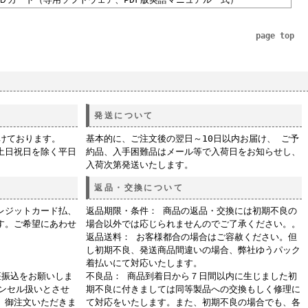
page top
発送について
付けております。
基本的に、ご注文後の翌日～10日以内お届け、 ご予
土日祝日を除く平日
約品、入手困難品はメール等で入荷日をお知らせし、
入荷次第発送いたします。
返品・交換について
レジットカード払、
返品期限・条件： 商品の返品・交換には初期不良の
す。ご希望にあわせ
場合以外では応じられませんのでご了承ください。。
返品送料： お客様都合の場合はご容赦ください。但
し初期不良、発送商品間違いの場合、弊社ゆうパック
着払いにて対応いたします。
座振込をお願いしま
不良品： 商品到着日から７日間以内に生じました初
ャンセル扱いとさせ
期不良に付きましては同等製品への交換もしく修理に
、御注文いただきま
て対応をいたします。また、初期不良の場合でも、各