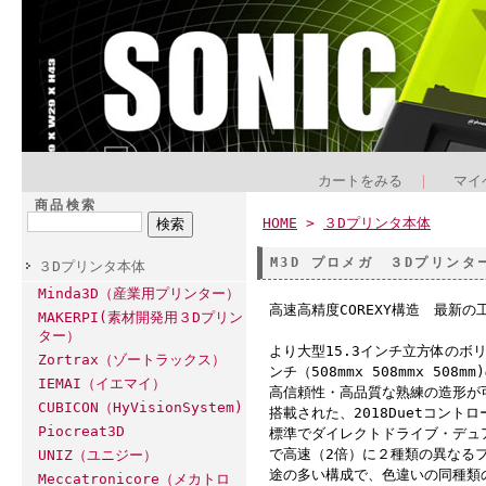
カートをみる
｜
マイ
商品検索
HOME
>
３Dプリンタ本体
M3D プロメガ ３Dプリンター (
３Dプリンタ本体
Minda3D（産業用プリンター）
高速高精度COREXY構造 最新
MAKERPI(素材開発用３Dプリン
ター）
より大型15.3インチ立方体のボリュー
Zortrax（ゾートラックス）
ンチ（508mmx 508mmx 
IEMAI（イエマイ）
高信頼性・高品質な熟練の造形が
CUBICON（HyVisionSystem)
搭載された、2018Duetコント
Piocreat3D
標準でダイレクトドライブ・デュアル
で高速（2倍）に２種類の異なる
UNIZ（ユニジー）
途の多い構成で、色違いの同種類
Meccatronicore（メカトロ