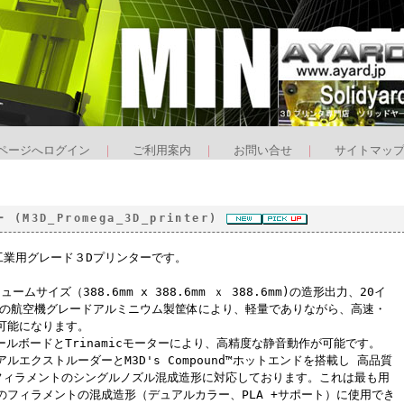
ページへログイン
｜
ご利用案内
｜
お問い合せ
｜
サイトマッ
M3D_Promega_3D_printer)
の工業用グレード３Dプリンターです。
ムサイズ（388.6mm x 388.6mm ｘ 388.6mm)の造形出力、20イ
508mm)の航空機グレードアルミニウム製筐体により、軽量でありながら、高速・
可能になります。
ロールボードとTrinamicモーターにより、高精度な静音動作が可能です。
エクストルーダーとM3D's Compound™ホットエンドを搭載し 高品質
フィラメントのシングルノズル混成造形に対応しております。これは最も用
のフィラメントの混成造形（デュアルカラー、PLA +サポート）に使用でき