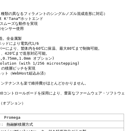
２種類の異なるフィラメントのシングルノズル混成造形に対応）
nt K'Tana™ホットエンド
でスムーズな動作を実現
線センサー使用
構造。全金属製
トベッドにより電気代1/6
バーにより、筐体内を60℃に保温、最大80℃まで制御可能。
、420℃まで造形対応可能。
m,0.75mm,1.0mm オプション)
olution (with 1/256 microstepping)
50µ）の積層ピッチを実現
ト（WebHost組込み済）
メンテナンスも楽で維持費がほとんどかかりません。
ESTROコントロールボードを採用により、豊富なファームウェア・ソフトウェ
ー（オプション）
D Promega
M
： 熱融解積層方式