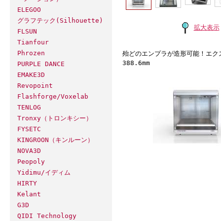
ELEGOO
グラフテック(Silhouette)
拡大表示
FLSUN
Tianfour
Phrozen
殆どのエンプラが造形可能！エクストル
388.6mm
PURPLE DANCE
EMAKE3D
Revopoint
Flashforge/Voxelab
TENLOG
Tronxy（トロンキシー）
FYSETC
KINGROON（キンルーン）
NOVA3D
Peopoly
Yidimu/イディム
HIRTY
Kelant
G3D
QIDI Technology