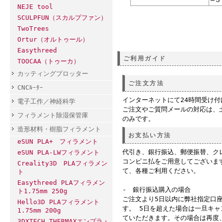
NEJE tool
SCULPFUN（スカルプファン）
TwoTrees
Ortur（オルトゥール）
Easythreed
ご利用ガイド
TOOCAA（トゥーカ）
カッティングプロッター
ご注文方法
CNCﾙｰﾀｰ
インターネットにて24時間受け
電子工作／神経科学
ご注文やご質問メールの対応は、
フィラメント除湿保管庫
のみです。
造形材料・樹脂フィラメント
お支払い方法
eSUN PLA+ フィラメント
代引き、銀行振込、郵便振替、ク
eSUN PLA-LWフィラメント
コンビニ払をご用意してございま
Creality3D PLAフィラメン
て、各種ご利用ください。
ト
Easythreed PLAフィラメン
- 銀行振込購入の場合
ト1.75mm 250g
ご注文より5日以内に弊社指定口
Hello3D PLAフィラメント
す。 5日を超えた場合は一旦キ
1.75mm 200g
ていただきます。その場合は再度
3DXTECH THERMAXエンプラ・