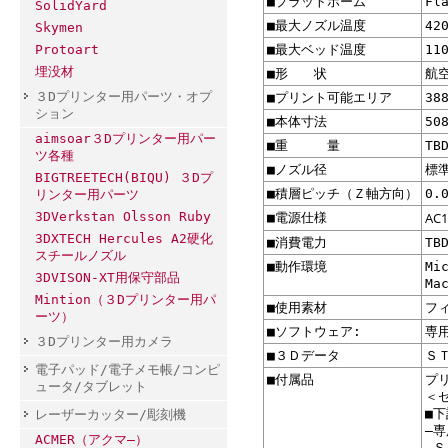
■プラットホーム
Fl
SolidYard
■最大ノズル温度
42
Skymen
■最大ベッド温度
11
Protoart
埋没材
■形 状
航
３Dプリンター用パーツ・オプ
■プリント可能エリア
38
ション
■本体寸法
50
aimsoar３Dプリンター用パー
■重 量
TB
ツ各種
■ノズル径
標準
BIGTREETECH(BIQU) ３Dプ
■積層ピッチ（Ｚ軸方向）
0.
リンター用パーツ
AC1
3DVerkstan Olsson Ruby
■電源仕様
3DXTECH Hercules A2硬化
■消費電力
TB
スチールノズル
■動作環境
Mi
3DVISON-XT用保守部品
Ma
Mintion（３Dプリンター用パ
■使用素材
フィ
ーツ）
■ソフトウェア:
専
３Dプリンター用カメラ
■３Ｄデータ
ＳＴ
電子パッド/電子メモ帳/コンピ
■付属品
プ
ュータ/タブレット
＜
■
レーザーカッター/彫刻機
―
ACMER（アクマ―）
―