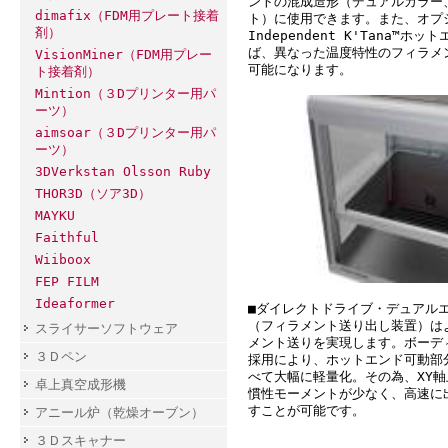
ントの混成造形（デュアルカラー、
dimafix（FDM用プレート接着
ト）に使用できます。また、オプシ
剤）
Independent K'Tana™ホ
ば、異なった温度特性のフィラメ
VisionMiner（FDM用プレー
可能になります。
ト接着剤）
Mintion（３Dプリンター用パ
ーツ）
aimsoar（３Dプリンター用パ
ーツ）
3DVerkstan Olsson Ruby
THOR3D（ソア3D）
MAYKU
Faithful
Wiiboox
FEP FILM
Ideaformer
■ダイレクトドライブ・デュアル
（フィラメント送り出し装置）は
スライサーソフトウェア
メント送りを実現します。ボーデ
３Ｄペン
採用により、ホットエンド可動部
べて大幅に軽量化。その為、XY
卓上真空成形機
慣性モーメントが少なく、高速に
すことが可能です。
アニール炉（乾燥オーブン）
３Ｄスキャナー