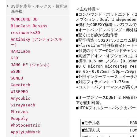
UV硬化樹脂・ボックス・超音波
＜主な特長＞
洗浄機
■コンパウンド・ホットエンド（
MONOCURE 3D
オプション：Dual Independe
■優れたCOREXY構造：パワフル
BlueCast Resins
■オートベッドレベリング：赤外
resinworks3D
■驚くほど静かな動作音
Antinsky（アンティンスキ
■堅牢構造：5020アルミニウム
ー）
■FlareLine™特許取得済ヒー
■付属のクリアーPCビルドチャン
HARZLabs
■高温アドオン・オプションにより
G3D
■標準 0.5 mm ノズル (0.35m
JAMG HE（ジャンホ）
■0.6 micron microstep res
■0.05～0.075mm（50µ～7
eSUN
■外部インターフェース：イーサネッ
SUNLU
■対応フィラメント：1.75mm
Geeetech
→コスト・パフォーマンスが高く
WISEPRO
■オープンソースDUET 2 MA
Anycubic
アが使用可能。
SirayaTech
■HEPAフィルター：バックカバ
Phrozen
Peopoly
■モデル名
M3
Photocentric
■造形方式
FD
ApplyLabWork