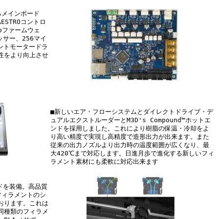
るメインボード
ESTROコントロ
pファームウェ
セッサー、256マイ
レントモータードラ
性をより向上させ
■新しいエア・フローシステムとダイレクトドライブ・デ
ュアルエクストルーダーとM3D's Compound™ホットエ
ンドを採用しました。これにより樹脂の保温・冷却をよ
り高い精度で実現し高精度で造形出力が出来ます。また
従来の出力ノズルより出力時の温度範囲が広くなり、最
大420℃まで対応します。日進月歩で進化する新しいフィ
ラメント素材にも柔軟に対応出来ます
エンドを装備。高品質
フィラメントのシ
おります。これは
同種類のフィラメ