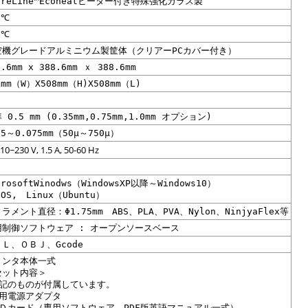
areLine™Ecoheatヒーター付き特殊強化ガラス製
0℃
0℃
空機グレードアルミニウム製筐体（クリアーPCカバー付き）
8.6mm x 388.6mm ｘ 388.6mm
8mm（W）X508mm（H)X508mm（L)
D
 0.5 mm (0.35mm,0.75mm,1.0mm オプション)
05～0.075mm（50µ～750µ）
10~230 V, 1.5 A, 50-60 Hz
D
crosoftWinodws（WindowsXP以降～Windows10）
cOS, Linux（Ubuntu）
ラメント直径：Φ1.75mm ABS、PLA、PVA、Nylon、NinjyaFlex等
用制御ソフトウェア : オープンソースベース
Ｌ、ＯＢＪ、Gcode
リンタ本体一式
セット内容＞
下記のものが付属しています。
専用電源アダプタ
ＳＤカード（専用ソフトウェア、PDF版英語マニュアル一式）