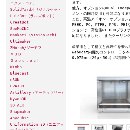
ます。
ニクス・コア）
他方、オプションのDual Inde
SolidYardオリジナルセット
メントの同時使用も可能になりま
LulzBot（ラルズボット）
また、高温アドオン・オプション
CreatBot
PEEK, PC, PTFE, PP
SeeMeCNC
ションで、高性能PT1000プラ
Mankati (VisionTech)
応になりました。 またクーリン
Ultimaker
産業用として精度と高速性を兼ね
ZMorph/ジーモフ
WebHost内臓のコントローラ
Ｍ３Ｄ
0.075mm（20µ～50µ）の積
Ｇｅｅｅｔｅｃｈ
Winbo
Bluecast
eSUN
EPAX3D
Artillery（アーティラリー）
Kywoo3D
3DTALK
Snapmaker
Anycubic
Uniformation 3D（ユニフォ
ーメーション）