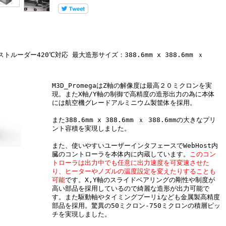
ーダー420℃対応 最大造形サイズ：388.6mm x 388.6mm ｘ
M3D_PromegaはZ軸の解像度は最高２０ミクロンを実
現。またX軸/Y軸の制御で高精度の造形出力の為に本体
には航空機グレードアルミニウム製筐体を採用。
また388.6mm x 388.6mm ｘ 388.6mmの大きなプリ
ント容積を実現しました。
また、使いやすいユーザーインタフェースでWebHost内
臓のコントローラを本体内に内蔵しています。
このコン
トローラは出力中でも任意に出力速度を可変速させた
り、ヒーターやノズルの温度設定を変えたりすることも
可能
です。X,Y軸のスライドベアリングの剛性や制度が
高い部品を採用しているので綺麗な造形が出力可能で
す。また駆動軸やタイミングプーリiなども金属製高精度
部品を採用。驚異の50ミクロン-750ミクロンの積層ピッ
チを実現しました。