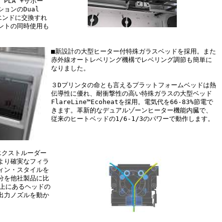
PLA +サポー
ョンのDual
ットエンドに交換すれ
ントの同時使用も
■新設計の大型ヒーター付特殊ガラスベッドを採用。また
赤外線オートレベリング機構でレベリング調節も簡単に
なりました。
３Dプリンタの命とも言えるプラットフォームベッドは熱
伝導性に優れ、耐衝撃性の高い特殊ガラスの大型ベッド
FlareLine™Ecoheatを採用。電気代を66-83%節電で
きます。革新的なデュアルゾーンヒーター機能内臓で、
従来のヒートベッドの1/6-1/3のパワーで動作します。
エクストルーダー
より確実なフィラ
ィン・スタイルを
分を他社製品に比
軸上にあるヘッドの
出力ノズルを動か