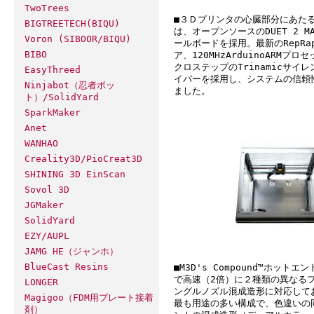
TwoTrees
■３Ｄプリンタの心臓部分にあた
BIGTREETECH(BIQU)
は、オープンソースのDUET 2 MA
Voron (SIBOOR/BIQU)
ールボードを採用。最新のRepRa
BIBO
ア、120MHzArduinoARMプロ
クロステップのTrinamicサイ
EasyThreed
イバーを採用し、システムの信頼
Ninjabot（忍者ボッ
ました。
ト）/SolidYard
SparkMaker
Anet
WANHAO
Creality3D/PioCreat3D
SHINING 3D EinScan
Sovol 3D
JGMaker
SolidYard
EZY/AUPL
JAMG HE（ジャンホ）
BlueCast Resins
■M3D's Compound™ホット
で高速（2倍）に２種類の異なる
LONGER
ングルノズル混成造形に対応して
Magigoo（FDM用プレート接着
最も用途の多い構成で、色違いの
剤）