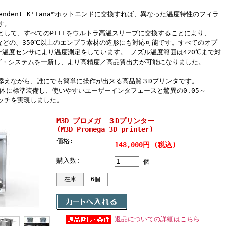
pendent K'Tana™ホットエンドに交換すれば、異なった温度特性のフィラ
す。
として、すべてのPTFEをウルトラ高温スリーブに交換することにより、
S, PEIなどの、350℃以上のエンプラ素材の造形にも対応可能です。すべてのオプ
チナ温度センサにより温度測定をしています。 ノズル温度範囲は420℃まで対
グ・システムを一新し、より高精度／高品質出力が可能になりました。
添えながら、誰にでも簡単に操作が出来る高品質３Dプリンタです。
を本体に標準装備し、使いやすいユーザーインタフェースと驚異の0.05～
層ピッチを実現しました。
M3D プロメガ ３Dプリンター
(M3D_Promega_3D_printer)
価格:
148,000円 (税込)
購入数:
個
在庫
6個
返品についての詳細はこちら