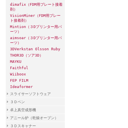
dimafix（FDM用プレート接着
剤）
VisionMiner（FDM用プレー
ト接着剤）
Mintion（３Dプリンター用パ
ーツ）
aimsoar（３Dプリンター用パ
ーツ）
3DVerkstan Olsson Ruby
THOR3D（ソア3D）
MAYKU
Faithful
Wiiboox
FEP FILM
Ideaformer
スライサーソフトウェア
３Ｄペン
卓上真空成形機
アニール炉（乾燥オーブン）
３Ｄスキャナー