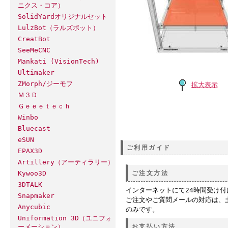
ニクス・コア）
SolidYardオリジナルセット
LulzBot（ラルズボット）
CreatBot
SeeMeCNC
Mankati (VisionTech)
Ultimaker
ZMorph/ジーモフ
拡大表示
Ｍ３Ｄ
Ｇｅｅｅｔｅｃｈ
Winbo
Bluecast
eSUN
ご利用ガイド
EPAX3D
Artillery（アーティラリー）
Kywoo3D
ご注文方法
3DTALK
インターネットにて24時間受け
Snapmaker
ご注文やご質問メールの対応は、
Anycubic
のみです。
Uniformation 3D（ユニフォ
ーメーション）
お支払い方法