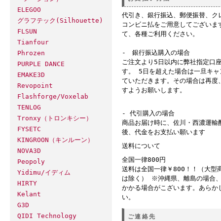
ELEGOO
代引き、銀行振込、郵便振替、ク
グラフテック(Silhouette)
コンビニ払をご用意してございま
FLSUN
て、各種ご利用ください。
Tianfour
- 銀行振込購入の場合
Phrozen
ご注文より5日以内に弊社指定口
PURPLE DANCE
す。 5日を超えた場合は一旦キ
EMAKE3D
ていただきます。その場合は再度
Revopoint
すようお願いします。
Flashforge/Voxelab
TENLOG
- 代引購入の場合
Tronxy（トロンキシー）
商品お届け時に、佐川・西濃運輸
FYSETC
後、代金をお支払い願います
KINGROON（キンルーン）
送料について
NOVA3D
全国一律800円
Peopoly
送料は全国一律￥800！！（大型
Yidimu/イディム
は除く） ※沖縄県、離島の場合
HIRTY
かかる場合がこざいます。あらか
Kelant
い。
G3D
QIDI Technology
ご連絡先