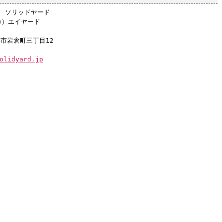
店 ソリッドヤード
カ）エイヤード
阜市岩倉町三丁目12
olidyard.jp