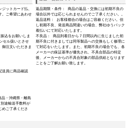
レジットカード払、
返品期限・条件： 商品の返品・交換には初期不良の
す。ご希望にあわせ
場合以外では応じられませんのでご了承ください。。
返品送料： お客様都合の場合はご容赦ください。但
し初期不良、発送商品間違いの場合、弊社ゆうパック
着払いにて対応いたします。
座振込をお願いしま
不良品： 商品到着日から７日間以内に生じました初
ャンセル扱いとさせ
期不良に付きましては同等製品への交換もしく修理に
、御注文いただきま
て対応をいたします。また、初期不良の場合でも、各
メーカーの保証基準が優先され、不具合部品の特定
後、メーカーからの不具合対象の部品供給となります
ことをご了解お願い致します。
配送員に商品確認
商品・沖縄県・離島
、別途輸送手数料が
じめご了承くださ