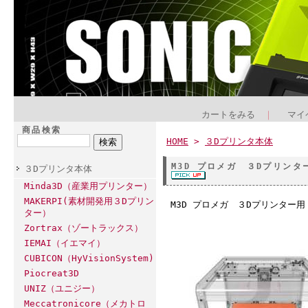
カートをみる
｜
マイ
商品検索
HOME
>
３Dプリンタ本体
M3D プロメガ ３Dプリンター用
３Dプリンタ本体
Minda3D（産業用プリンター）
MAKERPI(素材開発用３Dプリン
M3D プロメガ ３Dプリンター用 (
ター）
Zortrax（ゾートラックス）
IEMAI（イエマイ）
CUBICON（HyVisionSystem)
Piocreat3D
UNIZ（ユニジー）
Meccatronicore（メカトロ