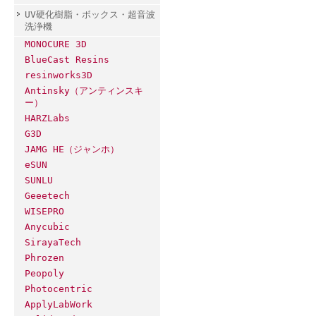
UV硬化樹脂・ボックス・超音波
洗浄機
MONOCURE 3D
BlueCast Resins
resinworks3D
Antinsky（アンティンスキ
ー）
HARZLabs
G3D
JAMG HE（ジャンホ）
eSUN
SUNLU
Geeetech
WISEPRO
Anycubic
SirayaTech
Phrozen
Peopoly
Photocentric
ApplyLabWork