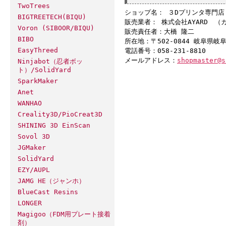
TwoTrees
ショップ名： ３Dプリンタ専門
BIGTREETECH(BIQU)
販売業者： 株式会社AYARD （
Voron (SIBOOR/BIQU)
販売責任者：大橋 隆二
BIBO
所在地：〒502-0844 岐阜県岐
EasyThreed
電話番号：058-231-8810
メールアドレス：
shopmaster@s
Ninjabot（忍者ボッ
ト）/SolidYard
SparkMaker
Anet
WANHAO
Creality3D/PioCreat3D
SHINING 3D EinScan
Sovol 3D
JGMaker
SolidYard
EZY/AUPL
JAMG HE（ジャンホ）
BlueCast Resins
LONGER
Magigoo（FDM用プレート接着
剤）