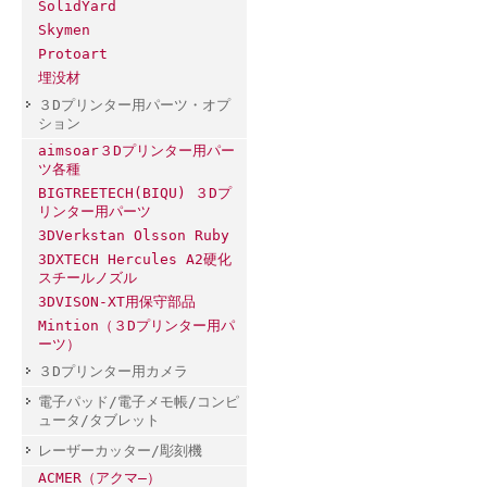
SolidYard
Skymen
Protoart
埋没材
３Dプリンター用パーツ・オプ
ション
aimsoar３Dプリンター用パー
ツ各種
BIGTREETECH(BIQU) ３Dプ
リンター用パーツ
3DVerkstan Olsson Ruby
3DXTECH Hercules A2硬化
スチールノズル
3DVISON-XT用保守部品
Mintion（３Dプリンター用パ
ーツ）
３Dプリンター用カメラ
電子パッド/電子メモ帳/コンピ
ュータ/タブレット
レーザーカッター/彫刻機
ACMER（アクマ―）