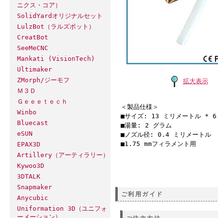
ニクス・コア）
SolidYardオリジナルセット
LulzBot（ラルズボット）
CreatBot
SeeMeCNC
Mankati (VisionTech)
Ultimaker
ZMorph/ジーモフ
拡大表示
Ｍ３Ｄ
Ｇｅｅｅｔｅｃｈ
＜製品仕様＞
Winbo
■サイズ: 13 ミリメートル * 
Bluecast
■湯量: 2 グラム
eSUN
■ノズル径: 0.4 ミリメートル
■1.75 mmフィラメント用
EPAX3D
Artillery（アーティラリー）
Kywoo3D
3DTALK
Snapmaker
ご利用ガイド
Anycubic
Uniformation 3D（ユニフォ
ーメーション）