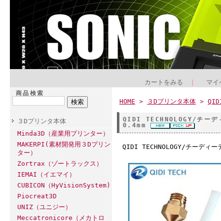
カートをみる
｜
マイ
商品検索
HOME
>
３Dプリンタ本体
>
QID
QIDI TECHNOLOGY/
３Dプリンタ本体
0.4mm
Minda3D（産業用プリンター）
MAKERPI(素材開発用３Dプリン
QIDI TECHNOLOGY/チーデ
ター）
Zortrax（ゾートラックス）
IEMAI（イエマイ）
CUBICON（HyVisionSystem)
Piocreat3D
UNIZ（ユニジー）
Meccatronicore（メカトロ