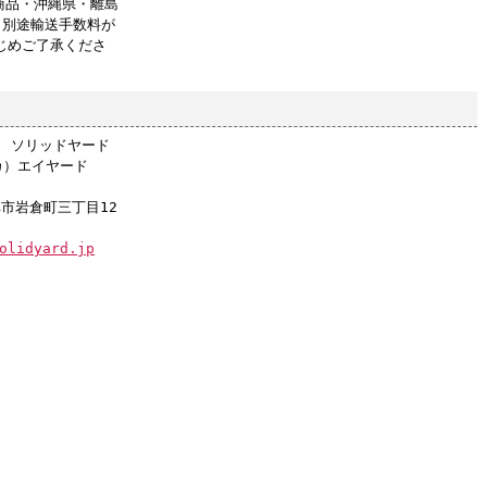
商品・沖縄県・離島
、別途輸送手数料が
じめご了承くださ
店 ソリッドヤード
カ）エイヤード
阜市岩倉町三丁目12
olidyard.jp