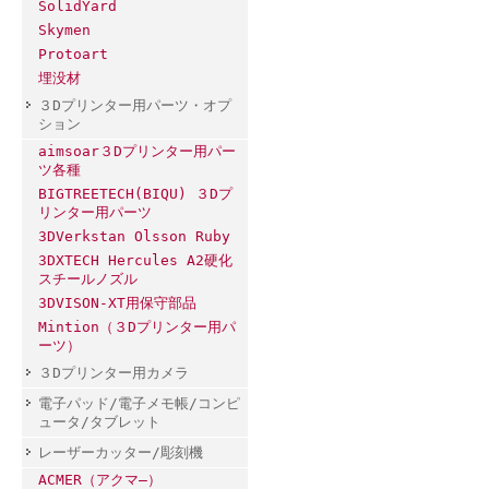
SolidYard
Skymen
Protoart
埋没材
３Dプリンター用パーツ・オプ
ション
aimsoar３Dプリンター用パー
ツ各種
BIGTREETECH(BIQU) ３Dプ
リンター用パーツ
3DVerkstan Olsson Ruby
3DXTECH Hercules A2硬化
スチールノズル
3DVISON-XT用保守部品
Mintion（３Dプリンター用パ
ーツ）
３Dプリンター用カメラ
電子パッド/電子メモ帳/コンピ
ュータ/タブレット
レーザーカッター/彫刻機
ACMER（アクマ―）