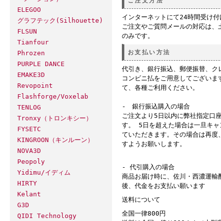
ご注文方法
ELEGOO
インターネットにて24時間受け
グラフテック(Silhouette)
ご注文やご質問メールの対応は、
FLSUN
のみです。
Tianfour
お支払い方法
Phrozen
PURPLE DANCE
代引き、銀行振込、郵便振替、ク
EMAKE3D
コンビニ払をご用意してございま
Revopoint
て、各種ご利用ください。
Flashforge/Voxelab
- 銀行振込購入の場合
TENLOG
ご注文より5日以内に弊社指定口
Tronxy（トロンキシー）
す。 5日を超えた場合は一旦キ
FYSETC
ていただきます。その場合は再度
KINGROON（キンルーン）
すようお願いします。
NOVA3D
Peopoly
- 代引購入の場合
Yidimu/イディム
商品お届け時に、佐川・西濃運輸
HIRTY
後、代金をお支払い願います
Kelant
送料について
G3D
全国一律800円
QIDI Technology