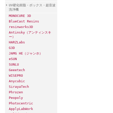
UV硬化樹脂・ボックス・超音波
洗浄機
MONOCURE 3D
BlueCast Resins
resinworks3D
Antinsky（アンティンスキ
ー）
HARZLabs
G3D
JAMG HE（ジャンホ）
eSUN
SUNLU
Geeetech
WISEPRO
Anycubic
SirayaTech
Phrozen
Peopoly
Photocentric
ApplyLabWork