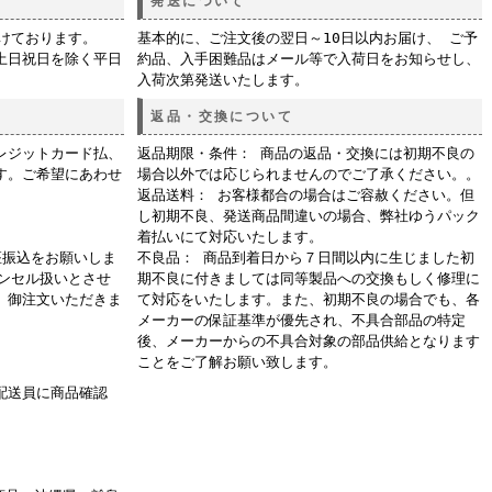
発送について
付けております。
基本的に、ご注文後の翌日～10日以内お届け、 ご予
土日祝日を除く平日
約品、入手困難品はメール等で入荷日をお知らせし、
入荷次第発送いたします。
返品・交換について
レジットカード払、
返品期限・条件： 商品の返品・交換には初期不良の
す。ご希望にあわせ
場合以外では応じられませんのでご了承ください。。
返品送料： お客様都合の場合はご容赦ください。但
し初期不良、発送商品間違いの場合、弊社ゆうパック
着払いにて対応いたします。
座振込をお願いしま
不良品： 商品到着日から７日間以内に生じました初
ャンセル扱いとさせ
期不良に付きましては同等製品への交換もしく修理に
、御注文いただきま
て対応をいたします。また、初期不良の場合でも、各
メーカーの保証基準が優先され、不具合部品の特定
後、メーカーからの不具合対象の部品供給となります
ことをご了解お願い致します。
配送員に商品確認