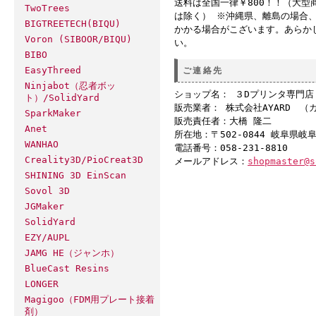
送料は全国一律￥800！！（大型
TwoTrees
は除く） ※沖縄県、離島の場合
BIGTREETECH(BIQU)
かかる場合がこざいます。あらか
Voron (SIBOOR/BIQU)
い。
BIBO
EasyThreed
ご連絡先
Ninjabot（忍者ボッ
ショップ名： ３Dプリンタ専門
ト）/SolidYard
販売業者： 株式会社AYARD （
SparkMaker
販売責任者：大橋 隆二
Anet
所在地：〒502-0844 岐阜県岐
WANHAO
電話番号：058-231-8810
Creality3D/PioCreat3D
メールアドレス：
shopmaster@s
SHINING 3D EinScan
Sovol 3D
JGMaker
SolidYard
EZY/AUPL
JAMG HE（ジャンホ）
BlueCast Resins
LONGER
Magigoo（FDM用プレート接着
剤）