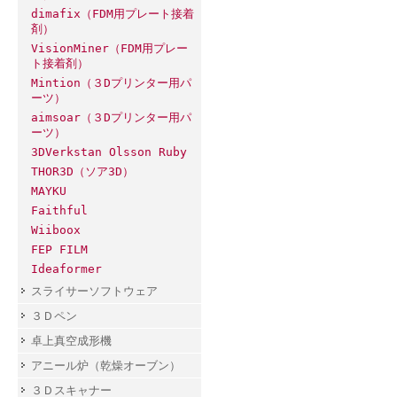
dimafix（FDM用プレート接着
剤）
VisionMiner（FDM用プレー
ト接着剤）
Mintion（３Dプリンター用パ
ーツ）
aimsoar（３Dプリンター用パ
ーツ）
3DVerkstan Olsson Ruby
THOR3D（ソア3D）
MAYKU
Faithful
Wiiboox
FEP FILM
Ideaformer
スライサーソフトウェア
３Ｄペン
卓上真空成形機
アニール炉（乾燥オーブン）
３Ｄスキャナー