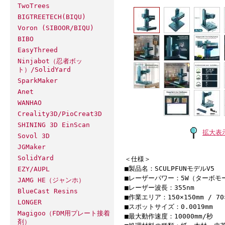
TwoTrees
BIGTREETECH(BIQU)
Voron (SIBOOR/BIQU)
BIBO
EasyThreed
Ninjabot（忍者ボッ
ト）/SolidYard
SparkMaker
Anet
WANHAO
Creality3D/PioCreat3D
SHINING 3D EinScan
拡大表
Sovol 3D
JGMaker
SolidYard
＜仕様＞
■製品名：SCULPFUNモデルV5
EZY/AUPL
■レーザーパワー：5W（ターボモ
JAMG HE（ジャンホ）
■レーザー波長：355nm
BlueCast Resins
■作業エリア：150×150mm / 70
LONGER
■スポットサイズ：0.0019mm
Magigoo（FDM用プレート接着
■最大動作速度：10000mm/秒
剤）