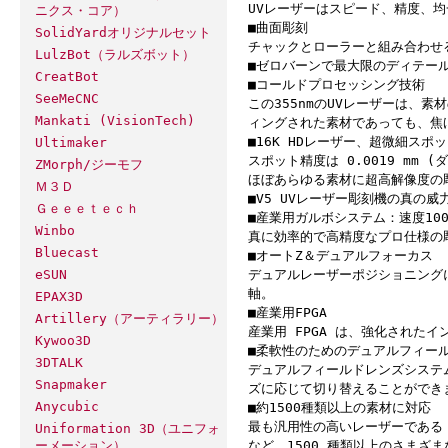
UVレーザーはスピード、精度、均
ニクス・コア）
■曲面彫刻
SolidYardオリジナルセット
チャックとローラーと組み合わせ
LulzBot（ラルズボット）
■ゼロバーンで最大限のディテー
CreatBot
■コールドプロセッシング技術
SeeMeCNC
この355nmのUVレーザーは、
Mankati (VisionTech)
ィングされた素材であっても、焦
■16K HDレーザー、超微細スポ
Ultimaker
スポット精度は 0.0019 mm (
ZMorph/ジーモフ
ほぼあらゆる素材に超高解像度の
Ｍ３Ｄ
■V5 UVレーザー彫刻機の真の威
Ｇｅｅｅｔｅｃｈ
■産業用ガルボシステム：速度1000
Winbo
真に効率的で高精度なプロ仕様の
Bluecast
■オートZ＆デュアルフォーカス
デュアルレーザーポジショニング
eSUN
軸。
EPAX3D
■産業用FPGA
Artillery（アーティラリー）
産業用 FPGA は、強化された
Kywoo3D
■柔軟性のためのデュアルフィー
3DTALK
デュアルフィールドレンズシステム：1
Snapmaker
ズに応じて切り替えることができ
Anycubic
■約1500種類以上の素材に対応
最も汎用性の高いレーザーである
Uniformation 3D（ユニフォ
など、1500 種類以上のさまざ
ーメーション）