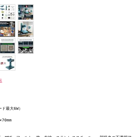
示
ード最大6W）
×70mm