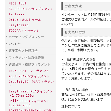
NEJE tool
ご注文方法
SCULPFUN（スカルプファン）
TwoTrees
インターネットにて24時間受け
ご注文やご質問メールの対応は、
Ortur（オルトゥール）
のみです。
Easythreed
TOOCAA（トゥーカ）
お支払い方法
カッティングプロッター
代引き、銀行振込、郵便振替、ク
CNCﾙｰﾀｰ
コンビニ払をご用意してございま
て、各種ご利用ください。
電子工作／神経科学
フィラメント除湿保管庫
- 銀行振込購入の場合
ご注文より5日以内に弊社指定口
造形材料・樹脂フィラメント
す。 5日を超えた場合は一旦キ
eSUN PLA+ フィラメント
ていただきます。その場合は再度
eSUN PLA-LWフィラメント
すようお願いします。
Creality3D PLAフィラメン
ト
- 代引購入の場合
Easythreed PLAフィラメン
商品お届け時に、佐川・西濃運輸
ト1.75mm 250g
後、代金をお支払い願います
Hello3D PLAフィラメント
1.75mm 200g
送料について
3DXTECH THERMAXエンプラ・