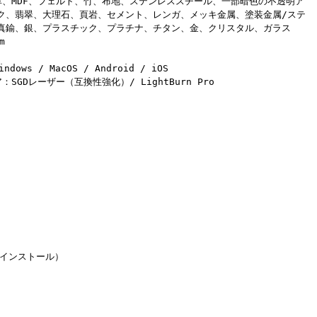
革、MDF、フェルト、竹、布地、ステンレススチール、一部暗色の不透明ア
ク、翡翠、大理石、頁岩、セメント、レンガ、メッキ金属、塗装金属/ステ
真鍮、銀、プラスチック、プラチナ、チタン、金、クリスタル、ガラス
m
s / MacOS / Android / iOS
GDレーザー（互換性強化）/ LightBurn Pro
リインストール）