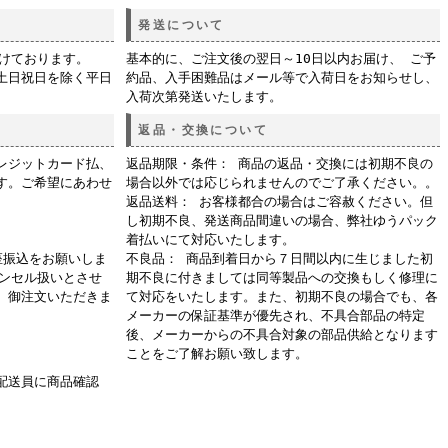
発送について
付けております。
基本的に、ご注文後の翌日～10日以内お届け、 ご予
土日祝日を除く平日
約品、入手困難品はメール等で入荷日をお知らせし、
入荷次第発送いたします。
返品・交換について
レジットカード払、
返品期限・条件： 商品の返品・交換には初期不良の
す。ご希望にあわせ
場合以外では応じられませんのでご了承ください。。
返品送料： お客様都合の場合はご容赦ください。但
し初期不良、発送商品間違いの場合、弊社ゆうパック
着払いにて対応いたします。
座振込をお願いしま
不良品： 商品到着日から７日間以内に生じました初
ャンセル扱いとさせ
期不良に付きましては同等製品への交換もしく修理に
、御注文いただきま
て対応をいたします。また、初期不良の場合でも、各
メーカーの保証基準が優先され、不具合部品の特定
後、メーカーからの不具合対象の部品供給となります
ことをご了解お願い致します。
配送員に商品確認