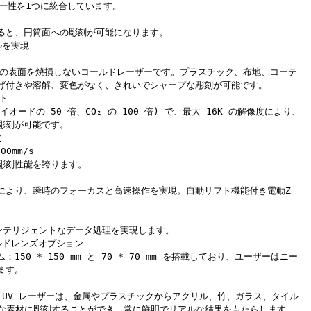
一性を1つに統合しています。
ると、円筒面への彫刻が可能になります。
ルを実現
素材の表面を焼損しないコールドレーザーです。プラスチック、布地、コーテ
げ付きや溶解、変色がなく、きれいでシャープな彫刻が可能です。
ット
ダイオードの 50 倍、CO₂ の 100 倍) で、最大 16K の解像度により、
彫刻が可能です。
力
0mm/s
彫刻性能を誇ります。
により、瞬時のフォーカスと高速操作を実現。自動リフト機能付き電動Z
インテリジェントなデータ処理を実現します。
ルドレンズオプション
50 * 150 mm と 70 * 70 mm を搭載しており、ユーザーはニー
ます。
 UV レーザーは、金属やプラスチックからアクリル、竹、ガラス、タイル
まな素材に彫刻することができ、常に鮮明でリアルな結果をもたらします。