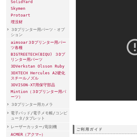
SolidYard
Skymen
Protoart
埋没材
３Dプリンター用パーツ・オプ
ション
aimsoar３Dプリンター用パー
ツ各種
BIGTREETECH(BIQU) ３Dプ
リンター用パーツ
3DVerkstan Olsson Ruby
3DXTECH Hercules A2硬化
スチールノズル
3DVISON-XT用保守部品
Mintion（３Dプリンター用パ
ーツ）
３Dプリンター用カメラ
電子パッド/電子メモ帳/コンピ
ュータ/タブレット
レーザーカッター/彫刻機
ご利用ガイド
ACMER（アクマ―）