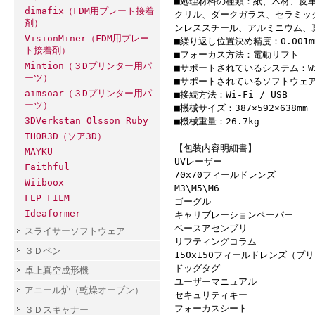
■処理材料の種類：紙、木材、皮
dimafix（FDM用プレート接着
クリル、ダークガラス、セラミッ
剤）
ンレススチール、アルミニウム、
VisionMiner（FDM用プレー
■繰り返し位置決め精度：0.001m
ト接着剤）
■フォーカス方法：電動リフト
Mintion（３Dプリンター用パ
■サポートされているシステム：Window
ーツ）
■サポートされているソフトウェア：S
aimsoar（３Dプリンター用パ
■接続方法：Wi-Fi / USB
ーツ）
■機械サイズ：387×592×638mm
3DVerkstan Olsson Ruby
■機械重量：26.7kg
THOR3D（ソア3D）
【包装内容明細書】
MAYKU
UVレーザー
Faithful
70x70フィールドレンズ
Wiiboox
M3\M5\M6
FEP FILM
ゴーグル
Ideaformer
キャリブレーションペーパー
ベースアセンブリ
スライサーソフトウェア
リフティングコラム
３Ｄペン
150x150フィールドレンズ（プ
ドッグタグ
卓上真空成形機
ユーザーマニュアル
アニール炉（乾燥オーブン）
セキュリティキー
フォーカスシート
３Ｄスキャナー