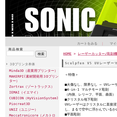
カートをみる
｜
マイ
商品検索
HOME
>
レーザーカッター/彫刻
Sculpfun V5 UVレー
３Dプリンタ本体
Minda3D（産業用プリンター）
＜特徴＞
MAKERPI(素材開発用３Dプリン
ター）
■火傷なし、限界なし — UVレー
Zortrax（ゾートラックス）
■4-in-1 マルチモード彫刻
IEMAI（イエマイ）
（内側、レリーフ、平面、曲面）
CUBICON（HyVisionSystem)
■クリスタル地下彫刻
Piocreat3D
UVレーザーはクリスタルに直接
し、まるで空中に浮かんでいるか
UNIZ（ユニジー）
■平面彫刻
Meccatronicore（メカトロ