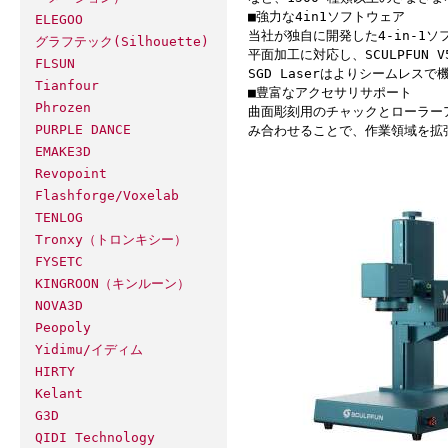
■強力な4in1ソフトウェア
ELEGOO
当社が独自に開発した4-in-1ソ
グラフテック(Silhouette)
平面加工に対応し、SCULPFUN
FLSUN
SGD Laserはよりシームレス
Tianfour
■豊富なアクセサリサポート
Phrozen
曲面彫刻用のチャックとローラー
PURPLE DANCE
み合わせることで、作業領域を拡
EMAKE3D
Revopoint
Flashforge/Voxelab
TENLOG
Tronxy（トロンキシー）
FYSETC
KINGROON（キンルーン）
NOVA3D
Peopoly
Yidimu/イディム
HIRTY
Kelant
G3D
QIDI Technology