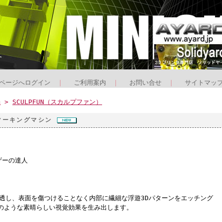
ページへログイン
｜
ご利用案内
｜
お問い合せ
｜
サイトマッ
機
>
SCULPFUN（スカルプファン）
ザーマーキングマシン
ザーの達人
浸透し、表面を傷つけることなく内部に繊細な浮遊3Dパターンをエッチング
のような素晴らしい視覚効果を生み出します。