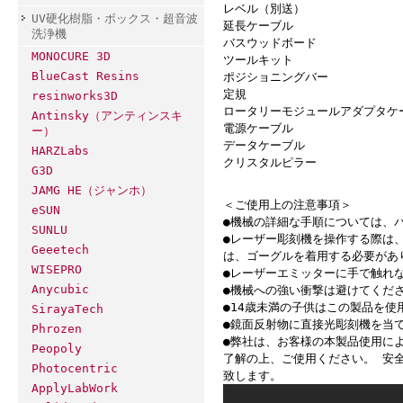
レベル（別送）
UV硬化樹脂・ボックス・超音波
延長ケーブル
洗浄機
バスウッドボード
MONOCURE 3D
ツールキット
BlueCast Resins
ポジショニングバー
定規
resinworks3D
ロータリーモジュールアダプタケ
Antinsky（アンティンスキ
電源ケーブル
ー）
データケーブル
HARZLabs
クリスタルピラー
G3D
JAMG HE（ジャンホ）
＜ご使用上の注意事項＞
eSUN
●機械の詳細な手順については、
SUNLU
●レーザー彫刻機を操作する際は
Geeetech
は、ゴーグルを着用する必要があ
WISEPRO
●レーザーエミッターに手で触れ
Anycubic
●機械への強い衝撃は避けてくだ
●14歳未満の子供はこの製品を使
SirayaTech
●鏡面反射物に直接光彫刻機を当
Phrozen
●弊社は、お客様の本製品使用に
Peopoly
了解の上、ご使用ください。 安
Photocentric
致します。
ApplyLabWork