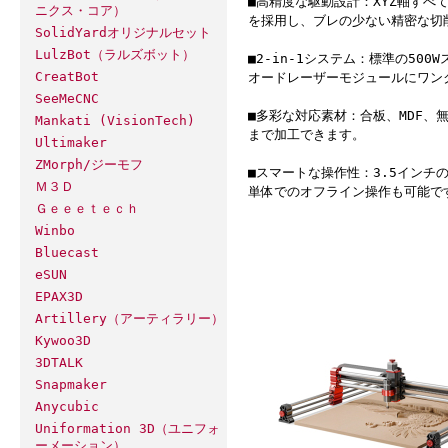
■高精度な駆動設計：XYZ軸すべ
ニクス・コア）
を採用し、ブレの少ない精密な切
SolidYardオリジナルセット
LulzBot（ラルズボット）
■2-in-1システム：標準の500
CreatBot
オードレーザーモジュールにワン
SeeMeCNC
■多彩な対応素材：合板、MDF
Mankati (VisionTech)
まで加工できます。
Ultimaker
ZMorph/ジーモフ
■スマートな操作性：3.5インチの
Ｍ３Ｄ
単体でのオフライン操作も可能で
Ｇｅｅｅｔｅｃｈ
Winbo
Bluecast
eSUN
EPAX3D
Artillery（アーティラリー）
Kywoo3D
3DTALK
Snapmaker
Anycubic
Uniformation 3D（ユニフォ
ーメーション）