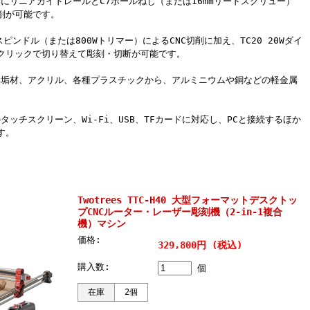
てにリニアガイドレールとC7ボールねじ（または16mmリードスクリュー）
削が可能です。
Wスピンドル（または800Wトリマー）によるCNC切削に加え、TC20 20Wダイ
クリックで切り替えて彫刻・切断が可能です。
、無垢材、アクリル、各種プラスチックから、アルミニウムや銅などの軽金属
タッチスクリーン、Wi-Fi、USB、TFカードに対応し、PCと接続するほか
す。
Twotrees TTC-H40 大型フォーマットデスクトッ
プCNCルーター・レーザー彫刻機（2-in-1複合
機）マシン
価格:
329,800円 (税込)
購入数:
個
在庫
2個