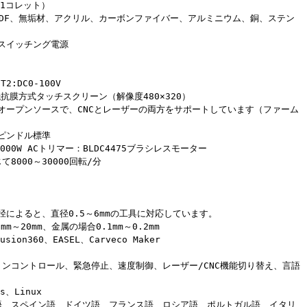
11コレット）
MDF、無垢材、アクリル、カーボンファイバー、アルミニウム、銅、ステン
ルスイッチング電源
T2:DC0-100V
抗膜方式タッチスクリーン（解像度480×320）
はオープンソースで、CNCとレーザーの両方をサポートしています（ファーム
スピンドル標準
3000W ACトリマー：BLDC4475ブラシレスモーター
8000～30000回転/分
径によると、直径0.5～6mmの工具に対応しています。
m～20mm、金属の場合0.1mm～0.2mm
ion360、EASEL、Carveco Maker
ョンコントロール、緊急停止、速度制御、レーザー/CNC機能切り替え、言語
s、Linux
語、スペイン語、ドイツ語、フランス語、ロシア語、ポルトガル語、イタリ