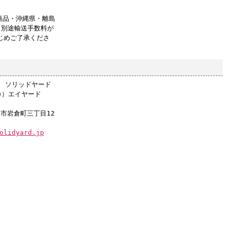
商品・沖縄県・離島
、別途輸送手数料が
じめご了承くださ
店 ソリッドヤード
カ）エイヤード
阜市岩倉町三丁目12
olidyard.jp