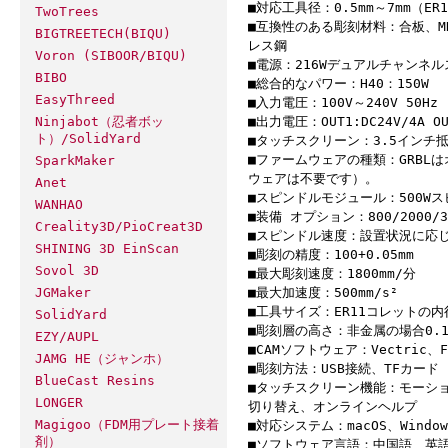
■対応工具径：0.5mm～7mm（ER
TwoTrees
■互換性のある彫刻材料：合板、
BIGTREETECH(BIQU)
レス鋼
Voron (SIBOOR/BIQU)
■電源：216Wデュアルチャンネ
BIBO
■総合的なパワー：H40：150W
EasyThreed
■入力電圧：100V～240V 50Hz
■出力電圧：OUT1:DC24V/4A OU
Ninjabot（忍者ボッ
ト）/SolidYard
■タッチスクリーン：3.5インチ抵
■ファームウェアの種類：GRBL
SparkMaker
ウェアは不要です）。
Anet
■スピンドルモジュール：500W
WANHAO
■装備 オプション：800/2000/
Creality3D/PioCreat3D
■スピンドル速度：設置状況に応じて
SHINING 3D EinScan
■彫刻の精度：100+0.05mm
Sovol 3D
■最大彫刻速度：1800mm/分
■最大加速度：500mm/s²
JGMaker
■工具サイズ：ER11コレットの内
SolidYard
■彫刻層の高さ：非金属の場合0.1m
EZY/AUPL
■CAMソフトウェア：Vectric、Fus
JAMG HE（ジャンホ）
■彫刻方法：USB接続、TFカード
BlueCast Resins
■タッチスクリーン機能：モーシ
LONGER
切り替え、オンラインヘルプ
Magigoo（FDM用プレート接着
■対応システム：macOS、Window
剤）
■ソフトウェア言語：中国語、英