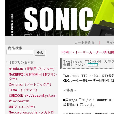
カートをみる
｜
マイ
商品検索
HOME
>
レーザーカッター/彫刻
Twotrees TTC-H40
３Dプリンタ本体
合機）マシン
Minda3D（産業用プリンター）
MAKERPI(素材開発用３Dプリン
Twotrees TTC-H40は
ター）
CNCルーター兼レーザー彫刻機（2
Zortrax（ゾートラックス）
IEMAI（イエマイ）
＜特徴＞
CUBICON（HyVisionSystem)
■広大な加工エリア：1000mm ×
Piocreat3D
板製作に対応します。
UNIZ（ユニジー）
Meccatronicore（メカトロ