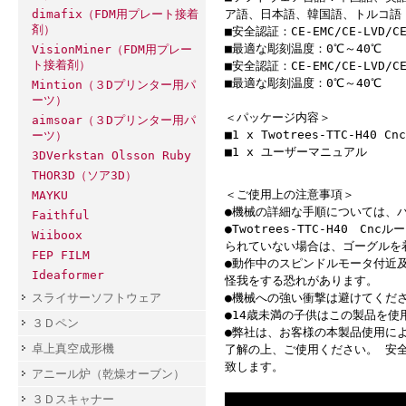
ア語、日本語、韓国語、トルコ語
dimafix（FDM用プレート接着
剤）
■安全認証：CE-EMC/CE-LVD/CE-
■最適な彫刻温度：0℃～40℃
VisionMiner（FDM用プレー
ト接着剤）
■安全認証：CE-EMC/CE-LVD/CE-
■最適な彫刻温度：0℃～40℃
Mintion（３Dプリンター用パ
ーツ）
＜パッケージ内容＞
aimsoar（３Dプリンター用パ
■1 x Twotrees-TTC-H40
ーツ）
■1 x ユーザーマニュアル
3DVerkstan Olsson Ruby
THOR3D（ソア3D）
＜ご使用上の注意事項＞
MAYKU
●機械の詳細な手順については、
Faithful
●Twotrees-TTC-H40
Wiiboox
られていない場合は、ゴーグルを
FEP FILM
●動作中のスピンドルモータ付近
Ideaformer
怪我をする恐れがあります。
●機械への強い衝撃は避けてくだ
スライサーソフトウェア
●14歳未満の子供はこの製品を使
３Ｄペン
●弊社は、お客様の本製品使用に
卓上真空成形機
了解の上、ご使用ください。 安
致します。
アニール炉（乾燥オーブン）
３Ｄスキャナー