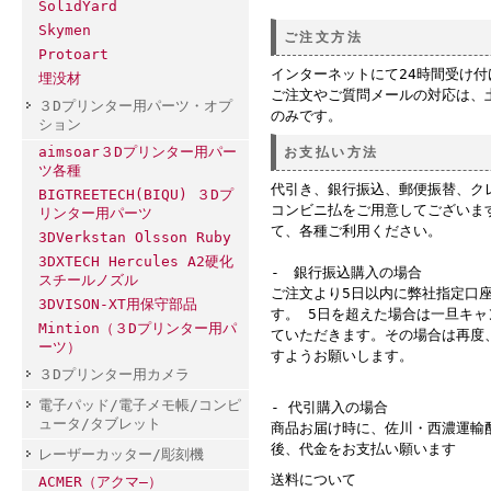
SolidYard
Skymen
ご注文方法
Protoart
インターネットにて24時間受け
埋没材
ご注文やご質問メールの対応は、
３Dプリンター用パーツ・オプ
のみです。
ション
aimsoar３Dプリンター用パー
お支払い方法
ツ各種
代引き、銀行振込、郵便振替、ク
BIGTREETECH(BIQU) ３Dプ
コンビニ払をご用意してございま
リンター用パーツ
て、各種ご利用ください。
3DVerkstan Olsson Ruby
3DXTECH Hercules A2硬化
- 銀行振込購入の場合
スチールノズル
ご注文より5日以内に弊社指定口
3DVISON-XT用保守部品
す。 5日を超えた場合は一旦キ
Mintion（３Dプリンター用パ
ていただきます。その場合は再度
ーツ）
すようお願いします。
３Dプリンター用カメラ
電子パッド/電子メモ帳/コンピ
- 代引購入の場合
ュータ/タブレット
商品お届け時に、佐川・西濃運輸
後、代金をお支払い願います
レーザーカッター/彫刻機
送料について
ACMER（アクマ―）