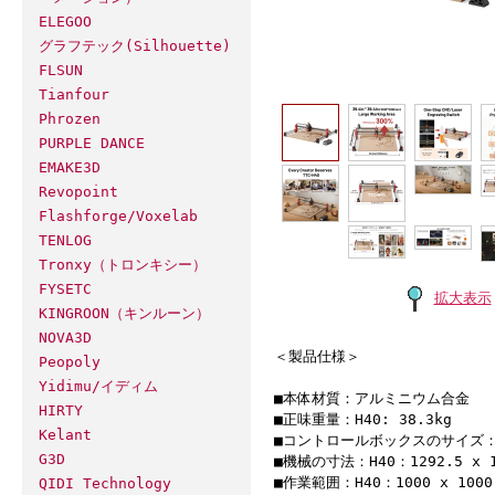
ELEGOO
グラフテック(Silhouette)
FLSUN
Tianfour
Phrozen
PURPLE DANCE
EMAKE3D
Revopoint
Flashforge/Voxelab
TENLOG
Tronxy（トロンキシー）
FYSETC
拡大表示
KINGROON（キンルーン）
NOVA3D
＜製品仕様＞
Peopoly
Yidimu/イディム
■本体材質：アルミニウム合金
HIRTY
■正味重量：H40: 38.3kg
Kelant
■コントロールボックスのサイズ：300
G3D
■機械の寸法：H40：1292.5 x 12
■作業範囲：H40：1000 x 100
QIDI Technology