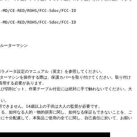
MD/CE-RED/ROHS/FCC-Sdoc/FCC-ID
MD/CE-RED/ROHS/FCC-Sdoc/FCC-ID
 Cncルーターマシン
パラメータ設定のマニュアル（英文）を参照してください。
 Cncルーターマシンを操作する際は、保護カバーを取り付けてください。取り付け
着用する必要があります。
及び切削ビット、作業テーブル付近には絶対に手で触れないでください。大
さい。
用できません。14歳以上の子供は大人の監督が必要です。
よる、如何なる人的・物的損害に関し、如何なる保証もできないことを、ご
全に十分配慮して、本製品ご使用の全てに関し、自己責任に於いて、お願い