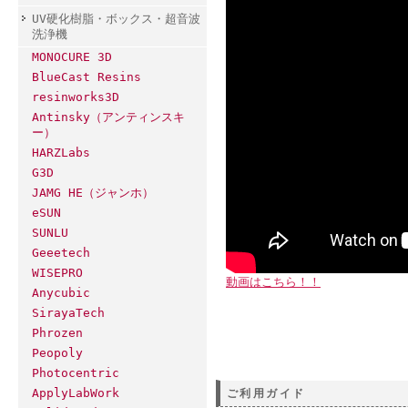
UV硬化樹脂・ボックス・超音波
洗浄機
MONOCURE 3D
BlueCast Resins
resinworks3D
Antinsky（アンティンスキ
ー）
HARZLabs
G3D
JAMG HE（ジャンホ）
eSUN
SUNLU
Geeetech
WISEPRO
動画はこちら！！
Anycubic
SirayaTech
Phrozen
Peopoly
Photocentric
ApplyLabWork
ご利用ガイド