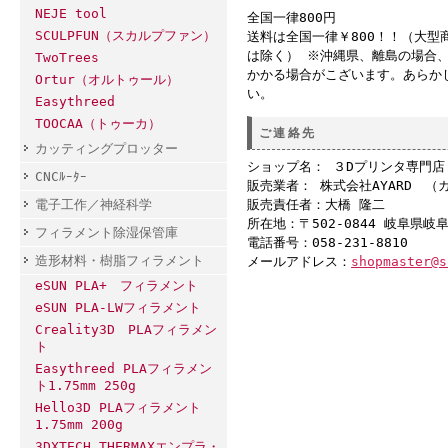
NEJE tool
全国一律800円
SCULPFUN（スカルプファン）
送料は全国一律￥800！！（大型
は除く） ※沖縄県、離島の場合
TwoTrees
かかる場合がこざいます。あらか
Ortur（オルトゥール）
い。
Easythreed
TOOCAA（トゥーカ）
ご連絡先
カッティングプロッター
ショップ名： ３Dプリンタ専門
CNCﾙｰﾀｰ
販売業者： 株式会社AYARD （
電子工作／神経科学
販売責任者：大橋 隆二
所在地：〒502-0844 岐阜県岐
フィラメント除湿保管庫
電話番号：058-231-8810
造形材料・樹脂フィラメント
メールアドレス：
shopmaster@s
eSUN PLA+ フィラメント
eSUN PLA-LWフィラメント
Creality3D PLAフィラメン
ト
Easythreed PLAフィラメン
ト1.75mm 250g
Hello3D PLAフィラメント
1.75mm 200g
3DXTECH THERMAXエンプラ・