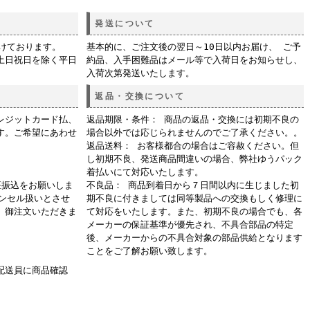
発送について
付けております。
基本的に、ご注文後の翌日～10日以内お届け、 ご予
土日祝日を除く平日
約品、入手困難品はメール等で入荷日をお知らせし、
入荷次第発送いたします。
返品・交換について
レジットカード払、
返品期限・条件： 商品の返品・交換には初期不良の
す。ご希望にあわせ
場合以外では応じられませんのでご了承ください。。
返品送料： お客様都合の場合はご容赦ください。但
し初期不良、発送商品間違いの場合、弊社ゆうパック
着払いにて対応いたします。
座振込をお願いしま
不良品： 商品到着日から７日間以内に生じました初
ャンセル扱いとさせ
期不良に付きましては同等製品への交換もしく修理に
、御注文いただきま
て対応をいたします。また、初期不良の場合でも、各
メーカーの保証基準が優先され、不具合部品の特定
後、メーカーからの不具合対象の部品供給となります
ことをご了解お願い致します。
配送員に商品確認