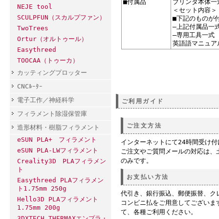
■付属品
プリンタ本体一
NEJE tool
＜セット内容＞
SCULPFUN（スカルプファン）
■下記のものが
―上記付属品一
TwoTrees
―専用工具一式
Ortur（オルトゥール）
英語語マニュア
Easythreed
TOOCAA（トゥーカ）
カッティングプロッター
CNCﾙｰﾀｰ
電子工作／神経科学
ご利用ガイド
フィラメント除湿保管庫
ご注文方法
造形材料・樹脂フィラメント
eSUN PLA+ フィラメント
インターネットにて24時間受け
eSUN PLA-LWフィラメント
ご注文やご質問メールの対応は、
のみです。
Creality3D PLAフィラメン
ト
お支払い方法
Easythreed PLAフィラメン
ト1.75mm 250g
代引き、銀行振込、郵便振替、ク
Hello3D PLAフィラメント
コンビニ払をご用意してございま
1.75mm 200g
て、各種ご利用ください。
3DXTECH THERMAXエンプラ・