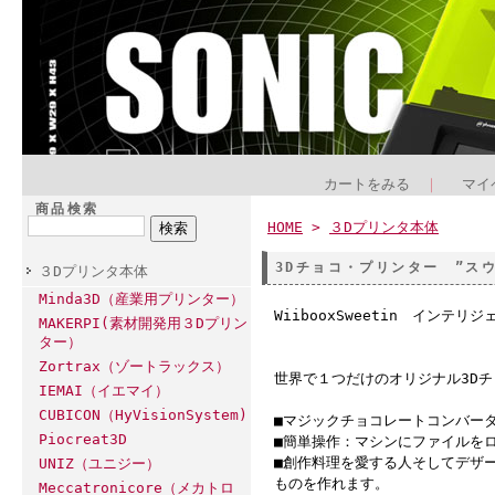
カートをみる
｜
マイ
商品検索
HOME
>
３Dプリンタ本体
3Dチョコ・プリンター ”スウ
３Dプリンタ本体
Minda3D（産業用プリンター）
WiibooxSweetin インテリ
MAKERPI(素材開発用３Dプリン
ター）
Zortrax（ゾートラックス）
世界で１つだけのオリジナル3D
IEMAI（イエマイ）
CUBICON（HyVisionSystem)
■マジックチョコレートコンバー
Piocreat3D
■簡単操作：マシンにファイルを
■創作料理を愛する人そしてデザ
UNIZ（ユニジー）
ものを作れます。
Meccatronicore（メカトロ