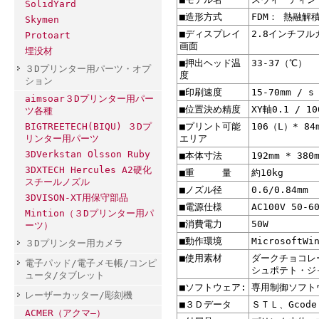
SolidYard
■造形方式
FDM
： 熱融解
Skymen
■ディスプレイ
2.8インチフ
Protoart
画面
埋没材
■押出ヘッド温
33-37（℃）
３Dプリンター用パーツ・オプ
度
ション
■印刷速度
15-70mm / s
aimsoar３Dプリンター用パー
■位置決め精度
XY軸0.1 / 10
ツ各種
■プリント可能
106（L）* 84
BIGTREETECH(BIQU) ３Dプ
エリア
リンター用パーツ
3DVerkstan Olsson Ruby
■本体寸法
192mm * 380
3DXTECH Hercules A2硬化
■重 量
約10kg
スチールノズル
■ノズル径
0.6/0.84mm
3DVISON-XT用保守部品
■電源仕様
AC100V 50-6
Mintion（３Dプリンター用パ
■消費電力
50W
ーツ）
■動作環境
MicrosoftWi
３Dプリンター用カメラ
■使用素材
ダークチョコレ
電子パッド/電子メモ帳/コンピ
シュポテト・ジ
ュータ/タブレット
■ソフトウェア:
専用制御ソフト
レーザーカッター/彫刻機
■３Ｄデータ
ＳＴＬ、Gcode
ACMER（アクマ―）