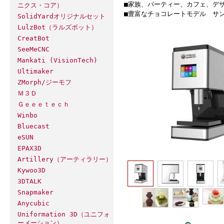
■家族、パーティー、カフェ、デザ
ニクス・コア）
■豊富なチョコレートモデル サ
SolidYardオリジナルセット
LulzBot（ラルズボット）
CreatBot
SeeMeCNC
Mankati (VisionTech)
Ultimaker
ZMorph/ジーモフ
Ｍ３Ｄ
Ｇｅｅｅｔｅｃｈ
Winbo
Bluecast
eSUN
EPAX3D
Artillery（アーティラリー）
Kywoo3D
3DTALK
Snapmaker
Anycubic
Uniformation 3D（ユニフォ
ーメーション）