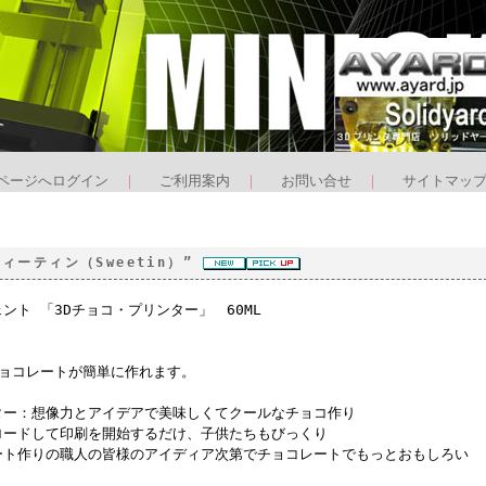
ページへログイン
｜
ご利用案内
｜
お問い合せ
｜
サイトマッ
ィーティン（Sweetin）”
ジェント 「3Dチョコ・プリンター」 60ML
チョコレートが簡単に作れます。
ター：想像力とアイデアで美味しくてクールなチョコ作り
ロードして印刷を開始するだけ、子供たちもびっくり
ート作りの職人の皆様のアイディア次第でチョコレートでもっとおもしろい