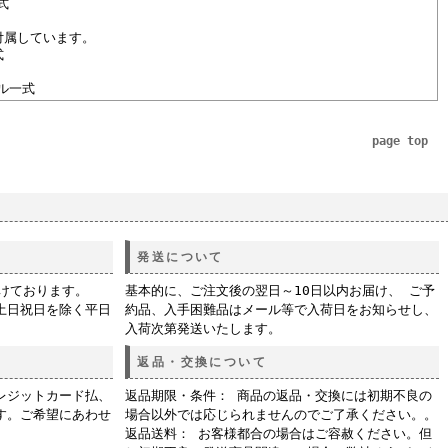
式
付属しています。
式
ル一式
page top
発送について
付けております。
基本的に、ご注文後の翌日～10日以内お届け、 ご予
土日祝日を除く平日
約品、入手困難品はメール等で入荷日をお知らせし、
入荷次第発送いたします。
返品・交換について
レジットカード払、
返品期限・条件： 商品の返品・交換には初期不良の
す。ご希望にあわせ
場合以外では応じられませんのでご了承ください。。
返品送料： お客様都合の場合はご容赦ください。但