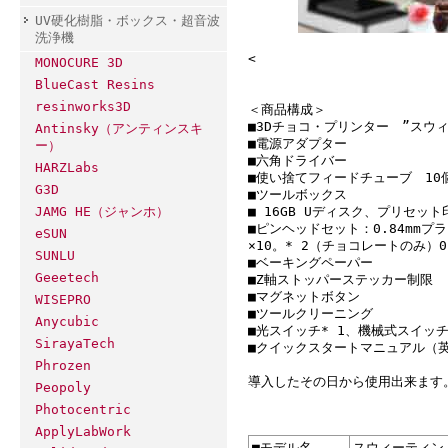
UV硬化樹脂・ボックス・超音波
洗浄機
<
MONOCURE 3D
BlueCast Resins
resinworks3D
＜商品構成＞
■3Dチョコ・プリンター ”スウィー
Antinsky（アンティンスキ
■電源アダプター
ー）
■六角ドライバー
HARZLabs
■使い捨てフィードチューブ 10
G3D
■ツールボックス
■ 16GB Uディスク、プリセ
JAMG HE（ジャンホ）
■ピンヘッドセット：0.84mmプ
eSUN
×10。* 2（チョコレートのみ）
SUNLU
■ベーキングペーパー
Geeetech
■Z軸ストッパーステッカー制限
■マグネットボタン
WISEPRO
■ツールクリーニング
Anycubic
■光スイッチ* 1、機械式スイッチ
SirayaTech
■クイックスタートマニュアル（
Phrozen
導入したその日から使用出来ます
Peopoly
Photocentric
ApplyLabWork
■モデル名
スウィーティン（