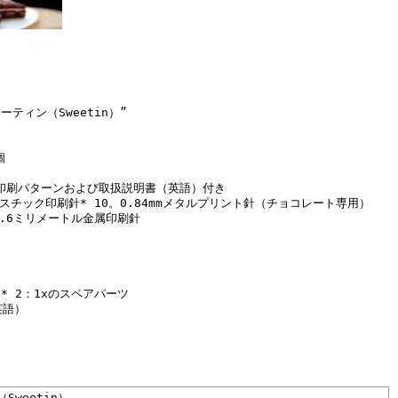
ティン（Sweetin）”
個
ット印刷パターンおよび取扱説明書（英語）付き
ラスチック印刷針* 10。0.84mmメタルプリント針（チョコレート専用）
0.6ミリメートル金属印刷針
* 2：1xのスペアパーツ
英語）
。
Sweetin）