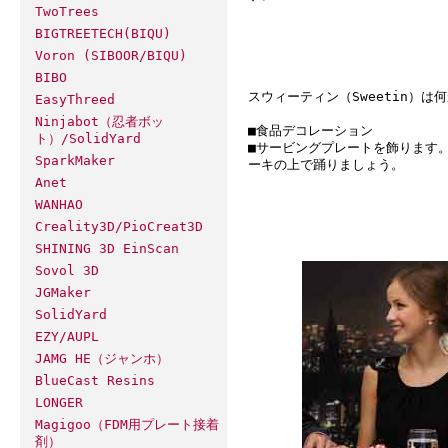
TwoTrees
BIGTREETECH(BIQU)
Voron (SIBOOR/BIQU)
BIBO
スウィーティン（Sweetin）は
EasyThreed
Ninjabot（忍者ボッ
■食品デコレーション
ト）/SolidYard
■サービングプレートを飾ります
SparkMaker
ーキの上で踊りましょう。
Anet
WANHAO
Creality3D/PioCreat3D
SHINING 3D EinScan
Sovol 3D
JGMaker
SolidYard
EZY/AUPL
JAMG HE（ジャンホ）
BlueCast Resins
LONGER
Magigoo（FDM用プレート接着
剤）