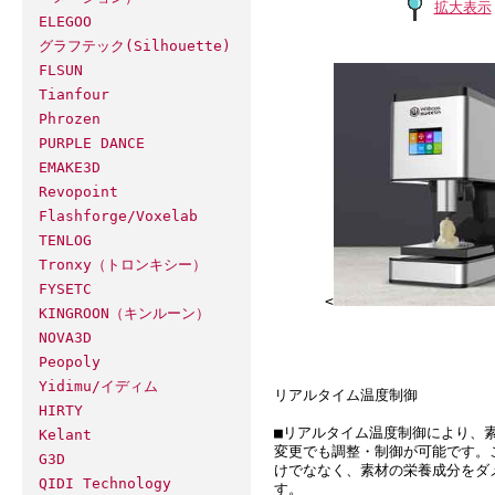
拡大表示
ELEGOO
グラフテック(Silhouette)
FLSUN
Tianfour
Phrozen
PURPLE DANCE
EMAKE3D
Revopoint
Flashforge/Voxelab
TENLOG
Tronxy（トロンキシー）
FYSETC
<
KINGROON（キンルーン）
NOVA3D
Peopoly
Yidimu/イディム
リアルタイム温度制御
HIRTY
■リアルタイム温度制御により、
Kelant
変更でも調整・制御が可能です。
G3D
けでななく、素材の栄養成分をダ
QIDI Technology
す。