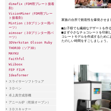
dimafix（FDM用プレート接着
剤）
VisionMiner（FDM用プレー
ト接着剤）
家族の台所で創造性を爆発させま
Mintion（３Dプリンター用パ
ーツ）
■お子様でも繊細なデザートを作
■まず小さなチョコレートを印刷
aimsoar（３Dプリンター用パ
コレートモデルを作成するために
ーツ）
たのしい時間をすごしましょう。
3DVerkstan Olsson Ruby
THOR3D（ソア3D）
MAYKU
Faithful
Wiiboox
FEP FILM
Ideaformer
スライサーソフトウェア
３Ｄペン
卓上真空成形機
アニール炉（乾燥オーブン）
３Ｄスキャナー