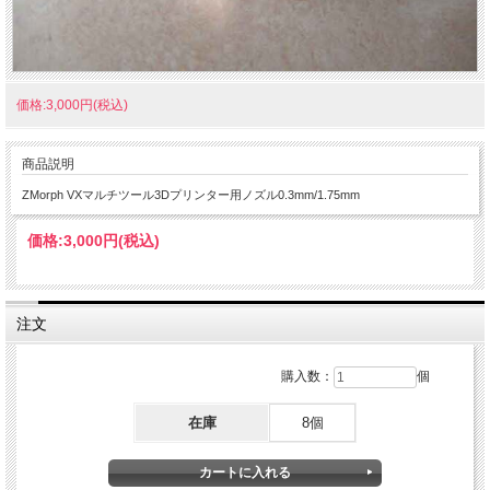
価格:3,000円(税込)
商品説明
ZMorph VXマルチツール3Dプリンター用ノズル0.3mm/1.75mm
価格:
3,000円
(税込)
注文
購入数：
個
在庫
8個