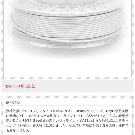
価格:6,500円(税込)
商品説明
弊社取扱いの３Ｄプリンタ：３ＤVISION-XT、Ultimakerシリーズ、RepRap互換機
に最適なXT－コポリエステル樹脂フィラメントです。ABSの強さと、PLAの造形精
度の良さの利点を兼ね備えた新しいフィラメントでABSのような熱収縮によるラッ
ピング（剥がれ）を大幅に低減しました。それでいて熱にも強く真夏の熱い車内で
も変形しません。